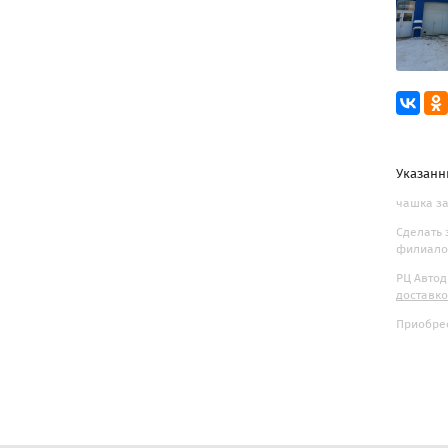
Указанн
чашка за
Сделать 
филиалов
РЦ Автод
доставк
Приобрес