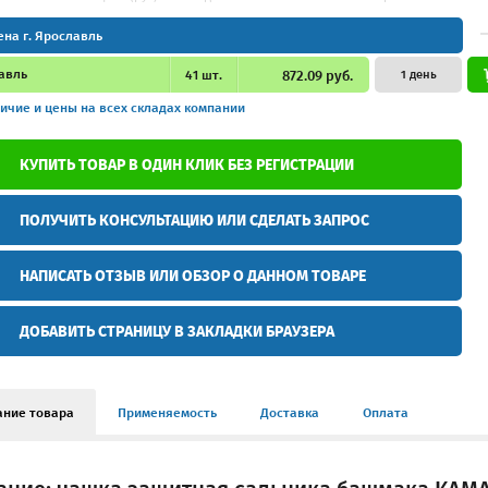
ена г. Ярославль
авль
41
шт.
872.09 руб.
1 день
ичие и цены
на всех складах компании
КУПИТЬ ТОВАР В ОДИН КЛИК БЕЗ РЕГИСТРАЦИИ
ПОЛУЧИТЬ КОНСУЛЬТАЦИЮ ИЛИ СДЕЛАТЬ ЗАПРОС
НАПИСАТЬ ОТЗЫВ ИЛИ ОБЗОР О ДАННОМ ТОВАРЕ
ДОБАВИТЬ СТРАНИЦУ В ЗАКЛАДКИ БРАУЗЕРА
ание товара
Применяемость
Доставка
Оплата