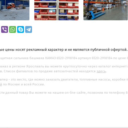
ые цены носят рекламный характер и не являются публичной офертой
щитная сальника башмака КАМАЗ 6520-2918184 артикул 6520-2918184 по цене 87
заказ в регионе Ярославль вы можете круглосуточно через каталог интернет
. Список филиалов по продаже автозапчастей находятся
здесь
.
илер - это место, где можно заказать двигатели, топливные насосы, коробки
ой
по Москве и всей России.
ти данный товар Вы можете на нашем on-line сайте, позвонив по телефону 8-