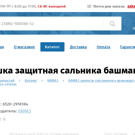
zak
ПН-ПТ c 8:00 до 17:00,
СБ-ВС выходной
Почта для заказа:
П
ая
О магазине
Каталог
Доставка
Оплата
Гарант
ка защитная сальника башма
запчастей
Каталог
КАМАЗ
КАМАЗ запчасти собственного производст
20-2918184
л:
6520-2918184
одитель:
КАМАЗ
Наличие и цена (руб) на складах компании
Срок поставки