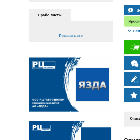
Ц
Прайс-листы
Яросл
Нал
Показать все
Опис