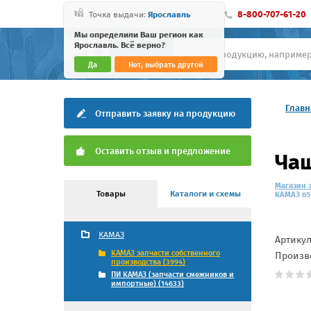
8-800-707-61-20
Точка выдачи:
Ярославль
Мы определили Ваш регион как
Ярославль. Всё верно?
Да
Нет, выбрать другой
Главн
Отправить заявку на продукцию
Оставить отзыв и предложение
Чаш
Магазин 
Товары
Каталоги и схемы
КАМАЗ 65
КАМАЗ
Артику
КАМАЗ запчасти собственного
Произв
производства (3994)
ПИ КАМАЗ (запчасти смежников и
импортные) (14633)