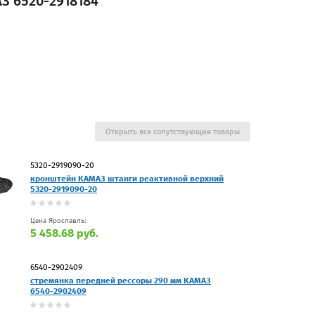
З 6520-2918184
Открыть все сопутствующие товары
5320-2919090-20
кронштейн КАМАЗ штанги реактивной верхний
5320-2919090-20
Цена Ярославль:
5 458.68 руб.
6540-2902409
стремянка передней рессоры 290 мм КАМАЗ
6540-2902409