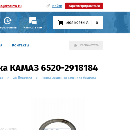
az@rcauto.ru
Войти
Зарегистрироваться
0
МОЯ КОРЗИНА
ерезвонить
Написать нам
ия
Контакты
Распечатать
ка КАМАЗ 6520-2918184
ва
29. Подвеска
чашка защитная сальника башмака
Количество