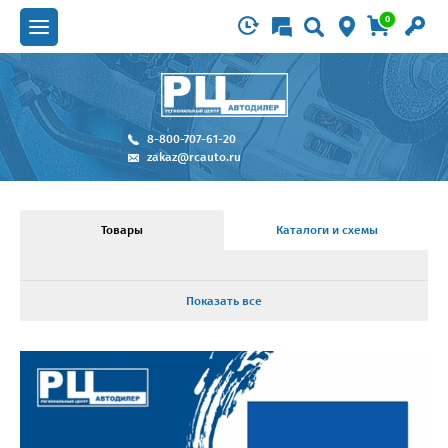
0
8-800-707-61-20
zakaz@rcauto.ru
Товары
Каталоги и схемы
Показать все