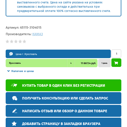
выставленного счета. Цена на сайте указана на условиях
самовывоза с выбранного склада и действительна при
предварительной оплате 100% согласно выставленного счета.
Артикул:
65115-3104015
Производитель:
КАМАЗ
Цена г. Ярославль
Ярославль
4
11 867.34 руб.
1 день
Наличие и цены
КУПИТЬ ТОВАР В ОДИН КЛИК БЕЗ РЕГИСТРАЦИИ
ПОЛУЧИТЬ КОНСУЛЬТАЦИЮ ИЛИ СДЕЛАТЬ ЗАПРОС
НАПИСАТЬ ОТЗЫВ ИЛИ ОБЗОР О ДАННОМ ТОВАРЕ
ДОБАВИТЬ СТРАНИЦУ В ЗАКЛАДКИ БРАУЗЕРА