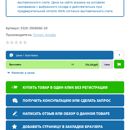
выставленного счета. Цена на сайте указана на условиях
самовывоза с выбранного склада и действительна при
предварительной оплате 100% согласно выставленного счета.
Артикул:
5320-3506060-20
Производитель:
Полюс-Альфа
Цена г. Ярославль
Ярославль
73
734.28 руб.
1 день
Наличие и цены
КУПИТЬ ТОВАР В ОДИН КЛИК БЕЗ РЕГИСТРАЦИИ
ПОЛУЧИТЬ КОНСУЛЬТАЦИЮ ИЛИ СДЕЛАТЬ ЗАПРОС
НАПИСАТЬ ОТЗЫВ ИЛИ ОБЗОР О ДАННОМ ТОВАРЕ
ДОБАВИТЬ СТРАНИЦУ В ЗАКЛАДКИ БРАУЗЕРА