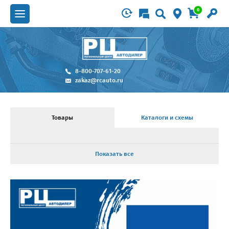
0
8-800-707-61-20
zakaz@rcauto.ru
Товары
Каталоги и схемы
Показать все