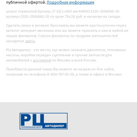
публичной офертой.
Подробная информация
шланг тормозной бронир. (Г-Ш) L=600 мм КАМАЗ 5320-3506060-20
артикул 5320-3506060-20 по цене 734.28 руб. в наличии на складе.
Сделать заказ в регионе Ярославль вы можете круглосуточно через
каталог интернет магазина или вы можете приехать к нам в любой из
наших филиалов. Список филиалов по продаже автозапчастей
находятся
здесь
.
РЦ Автодилер - это место, где можно заказать двигатели, топливные
насосы, коробки передач сцепление и прочие запчасти для
автомобилей с
доставкой
по Москве и всей России.
Приобрести данный товар Вы можете на нашем on-line сайте,
позвонив по телефону 8-800-707-61-20, а также в офисе в Москве.