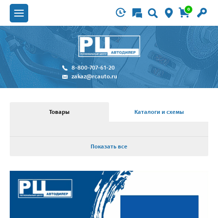
0
8-800-707-61-20
zakaz@rcauto.ru
Товары
Каталоги и схемы
Показать все