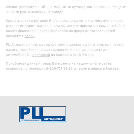
клапан ускорительный 100-3518010-10 артикул 100-3518010-10 по цене
3 360.28 руб. в наличии на складе.
Сделать заказ в регионе Ярославль вы можете круглосуточно через
каталог интернет магазина или вы можете приехать к нам в любой из
наших филиалов. Список филиалов по продаже автозапчастей
находятся
здесь
.
РЦ Автодилер - это место, где можно заказать двигатели, топливные
насосы, коробки передач сцепление и прочие запчасти для
автомобилей с
доставкой
по Москве и всей России.
Приобрести данный товар Вы можете на нашем on-line сайте,
позвонив по телефону 8-800-707-61-20, а также в офисе в Москве.