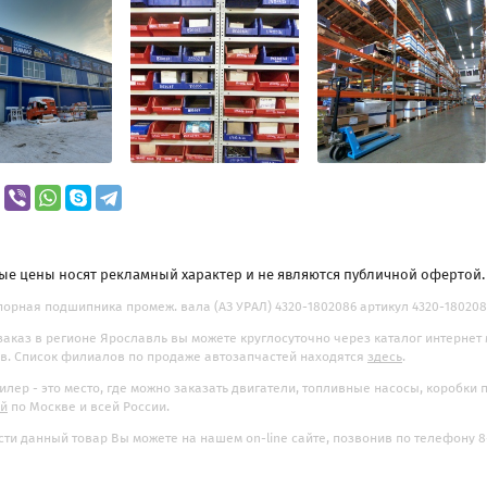
ые цены носят рекламный характер и не являются публичной офертой
орная подшипника промеж. вала (АЗ УРАЛ) 4320-1802086 артикул 4320-1802086 
заказ в регионе Ярославль вы можете круглосуточно через каталог интернет
. Список филиалов по продаже автозапчастей находятся
здесь
.
илер - это место, где можно заказать двигатели, топливные насосы, коробки
ой
по Москве и всей России.
ти данный товар Вы можете на нашем on-line сайте, позвонив по телефону 8-