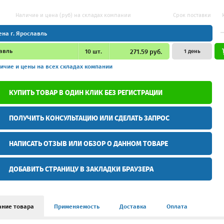
Наличие и цена (руб) на складах компании
Срок поставки
ена г. Ярославль
авль
10
шт.
271.59 руб.
1 день
ичие и цены
на всех складах компании
КУПИТЬ ТОВАР В ОДИН КЛИК БЕЗ РЕГИСТРАЦИИ
ПОЛУЧИТЬ КОНСУЛЬТАЦИЮ ИЛИ СДЕЛАТЬ ЗАПРОС
НАПИСАТЬ ОТЗЫВ ИЛИ ОБЗОР О ДАННОМ ТОВАРЕ
ДОБАВИТЬ СТРАНИЦУ В ЗАКЛАДКИ БРАУЗЕРА
ание товара
Применяемость
Доставка
Оплата