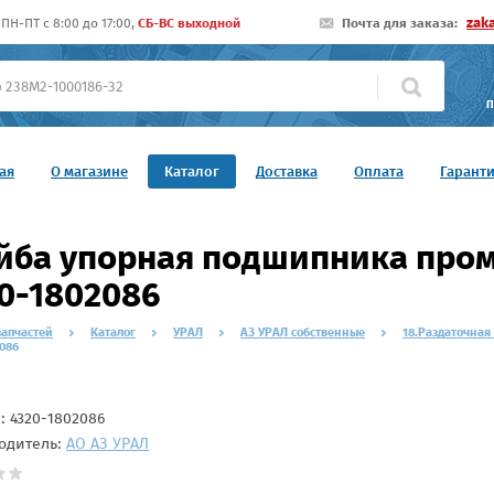
zak
ПН-ПТ c 8:00 до 17:00,
СБ-ВС выходной
Почта для заказа:
П
ая
О магазине
Каталог
Доставка
Оплата
Гарант
ба упорная подшипника проме
0-1802086
запчастей
Каталог
УРАЛ
АЗ УРАЛ собственные
18.Раздаточная
086
л:
4320-1802086
одитель:
АО АЗ УРАЛ