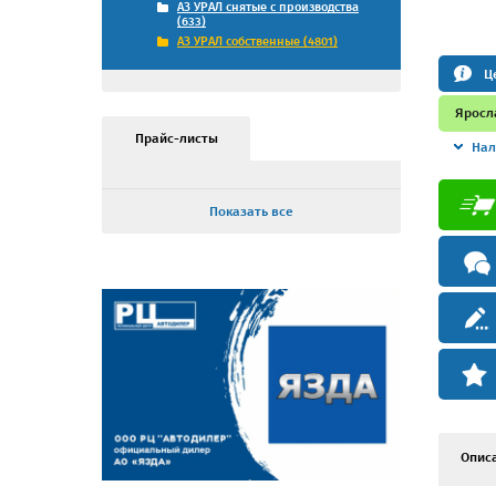
АЗ УРАЛ снятые с производства
(633)
АЗ УРАЛ собственные (4801)
Ц
Яросл
Прайс-листы
Нал
Показать все
Опис