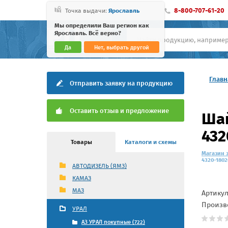
8-800-707-61-20
Точка выдачи:
Ярославль
Мы определили Ваш регион как
Ярославль. Всё верно?
Да
Нет, выбрать другой
Главн
Отправить заявку на продукцию
Оставить отзыв и предложение
Шай
432
Товары
Каталоги и схемы
Магазин 
4320-1802
АВТОДИЗЕЛЬ (ЯМЗ)
КАМАЗ
МАЗ
Артику
Произв
УРАЛ
АЗ УРАЛ покупные (722)