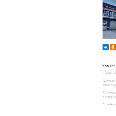
Указанн
Шайба уп
Сделать 
филиалов
РЦ Автод
доставк
Приобрес