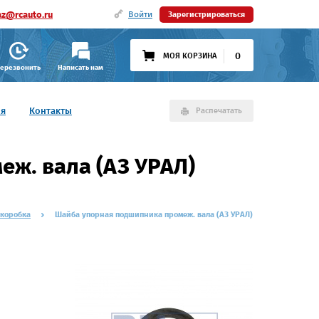
az@rcauto.ru
Войти
Зарегистрироваться
0
МОЯ КОРЗИНА
ерезвонить
Написать нам
ия
Контакты
Распечатать
ж. вала (АЗ УРАЛ)
 коробка
Шайба упорная подшипника промеж. вала (АЗ УРАЛ)