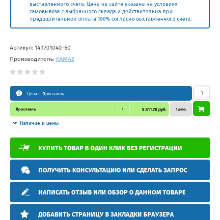
выставленного счета. Цена на сайте указана на условиях
самовывоза с выбранного склада и действительна при
предварительной оплате 100% согласно выставленного счета.
Артикул:
14.1701040-60
Производитель:
КАМАЗ
Цена г. Ярославль
Ярославль
1
5 811.78 руб.
1 день
Наличие и цены
КУПИТЬ ТОВАР В ОДИН КЛИК БЕЗ РЕГИСТРАЦИИ
ПОЛУЧИТЬ КОНСУЛЬТАЦИЮ ИЛИ СДЕЛАТЬ ЗАПРОС
НАПИСАТЬ ОТЗЫВ ИЛИ ОБЗОР О ДАННОМ ТОВАРЕ
ДОБАВИТЬ СТРАНИЦУ В ЗАКЛАДКИ БРАУЗЕРА