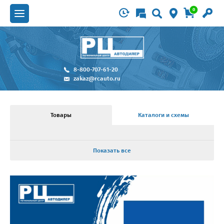
0
8-800-707-61-20
zakaz@rcauto.ru
Товары
Каталоги и схемы
Показать все