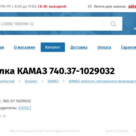
zak
ПН-ПТ c 8:00 до 17:00,
СБ-ВС выходной
Почта для заказа:
П
ая
О магазине
Каталог
Доставка
Оплата
Гарант
лка КАМАЗ 740.37-1029032
запчастей
Каталог
КАМАЗ
КАМАЗ запчасти собственного производст
л:
740.37-1029032
одитель:
КАМАЗ
Наличие и цена (руб) на складах компании
Срок поставки