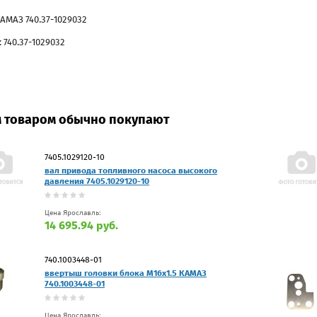
АМАЗ 740.37-1029032
 740.37-1029032
м товаром обычно покупают
7405.1029120-10
вал привода топливного насоса высокого
давления 7405.1029120-10
Цена Ярославль:
14 695.94 руб.
740.1003448-01
ввертыш головки блока М16х1.5 КАМАЗ
740.1003448-01
Цена Ярославль: