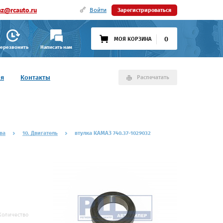
az@rcauto.ru
Войти
Зарегистрироваться
0
МОЯ КОРЗИНА
ерезвонить
Написать нам
ия
Контакты
Распечатать
ва
10. Двигатель
втулка КАМАЗ 740.37-1029032
Количество