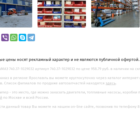
ые цены носят рекламный характер и не являются публичной офертой
АМАЗ 740.37-1029032 артикул 740.37-1029032 по цене 958.79 руб. в наличии на ск
заказ в регионе Ярославль вы можете круглосуточно через каталог интернет
. Список филиалов по продаже автозапчастей находятся
здесь
.
илер - это место, где можно заказать двигатели, топливные насосы, коробки
ой
по Москве и всей России.
ти данный товар Вы можете на нашем on-line сайте, позвонив по телефону 8-