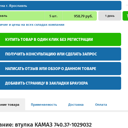
ена г. Ярославль
авль
5
шт.
958.79 руб.
1 день
ичие и цены
на всех складах компании
КУПИТЬ ТОВАР В ОДИН КЛИК БЕЗ РЕГИСТРАЦИИ
ПОЛУЧИТЬ КОНСУЛЬТАЦИЮ ИЛИ СДЕЛАТЬ ЗАПРОС
НАПИСАТЬ ОТЗЫВ ИЛИ ОБЗОР О ДАННОМ ТОВАРЕ
ДОБАВИТЬ СТРАНИЦУ В ЗАКЛАДКИ БРАУЗЕРА
ание товара
Применяемость
Доставка
Оплата
ние: втулка КАМАЗ 740.37-1029032