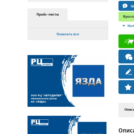
Ц
Прайс-листы
Яросл
Нал
Показать все
Опис
Описа