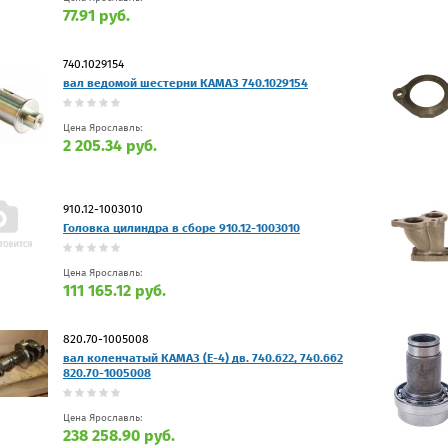
77.91 руб.
740.1029154
вал ведомой шестерни КАМАЗ 740.1029154
Цена Ярославль:
2 205.34 руб.
910.12-1003010
Головка цилиндра в сборе 910.12-1003010
Цена Ярославль:
111 165.12 руб.
820.70-1005008
вал коленчатый КАМАЗ (Е-4) дв. 740.622, 740.662
820.70-1005008
Цена Ярославль:
238 258.90 руб.