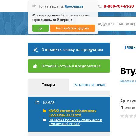
8-800-707-61-20
Точка выдачи:
Ярославль
Мы определили Ваш регион как
Ярославль. Всё верно?
Да
Нет, выбрать другой
Главн
Отправить заявку на продукцию
Оставить отзыв и предложение
Вту
Магазин 
Товары
Каталоги и схемы
Артику
КАМАЗ
Произв
КАМАЗ запчасти собственного
производства (3994)
ПИ КАМАЗ (запчасти смежников и
импортные) (14633)