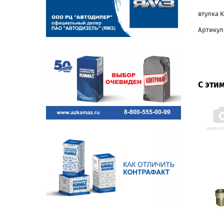
втулка К
Артикул:
С эти