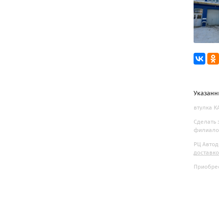
Указанн
втулка К
Сделать 
филиалов
РЦ Автод
доставк
Приобрес