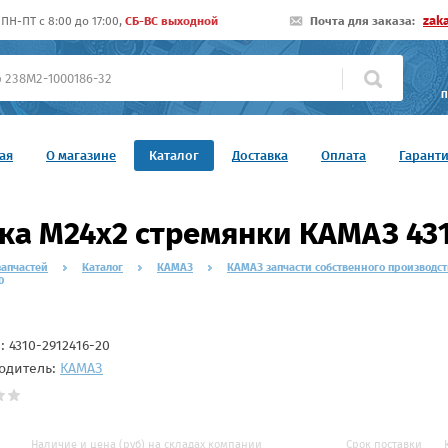
zak
ПН-ПТ c 8:00 до 17:00,
СБ-ВС выходной
Почта для заказа:
П
ая
О магазине
Каталог
Доставка
Оплата
Гарант
ка М24х2 стремянки КАМАЗ 431
запчастей
Каталог
КАМАЗ
КАМАЗ запчасти собственного производст
0
л:
4310-2912416-20
одитель:
КАМАЗ
Наличие и цена (руб) на складах компании
Срок поставки