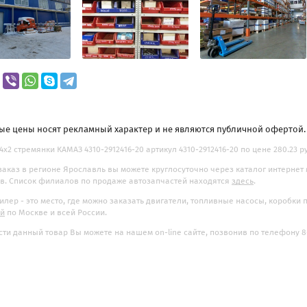
ые цены носят рекламный характер и не являются публичной офертой
4х2 стремянки КАМАЗ 4310-2912416-20 артикул 4310-2912416-20 по цене 280.23 р
заказ в регионе Ярославль вы можете круглосуточно через каталог интернет
. Список филиалов по продаже автозапчастей находятся
здесь
.
илер - это место, где можно заказать двигатели, топливные насосы, коробки
ой
по Москве и всей России.
ти данный товар Вы можете на нашем on-line сайте, позвонив по телефону 8-