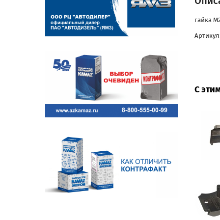
Описа
гайка М
Артикул:
С эти