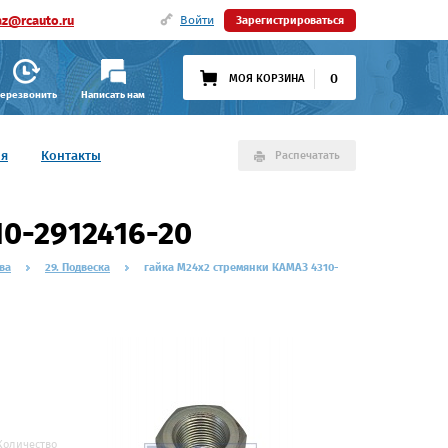
az@rcauto.ru
Войти
Зарегистрироваться
0
МОЯ КОРЗИНА
ерезвонить
Написать нам
ия
Контакты
Распечатать
0-2912416-20
ва
29. Подвеска
гайка М24х2 стремянки КАМАЗ 4310-
Количество