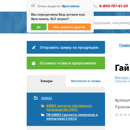
8-800-707-61-20
Точка выдачи:
Ярославль
Мы определили Ваш регион как
Ярославль. Всё верно?
Да
Нет, выбрать другой
Главн
Отправить заявку на продукцию
Оставить отзыв и предложение
Гай
Магазин 
Товары
Каталоги и схемы
2912416-2
КАМАЗ
Артику
КАМАЗ запчасти собственного
Произв
производства (3994)
ПИ КАМАЗ (запчасти смежников и
импортные) (14633)