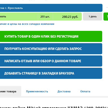
ена г. Ярославль
авль
251
шт.
280.23 руб.
1 день
ичие и цены
на всех складах компании
КУПИТЬ ТОВАР В ОДИН КЛИК БЕЗ РЕГИСТРАЦИИ
ПОЛУЧИТЬ КОНСУЛЬТАЦИЮ ИЛИ СДЕЛАТЬ ЗАПРОС
НАПИСАТЬ ОТЗЫВ ИЛИ ОБЗОР О ДАННОМ ТОВАРЕ
ДОБАВИТЬ СТРАНИЦУ В ЗАКЛАДКИ БРАУЗЕРА
ание товара
Применяемость
Доставка
Оплата