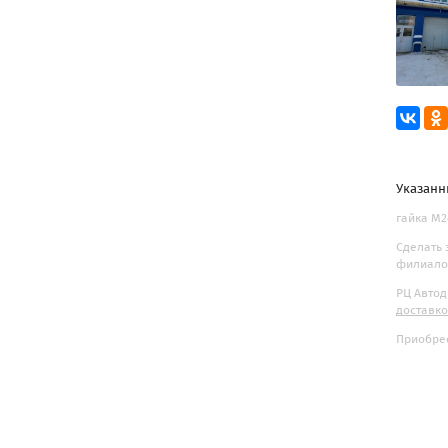
Указанн
гайка М2
Сделать 
филиалов
РЦ Автод
доставк
Приобрес