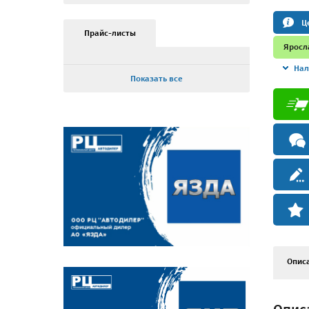
Ц
Прайс-листы
Яросл
Нал
Показать все
Опис