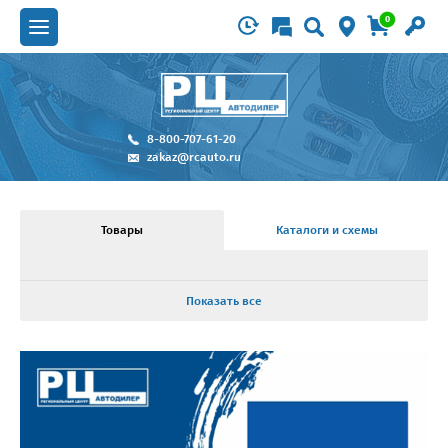
0
8-800-707-61-20
zakaz@rcauto.ru
Товары
Каталоги и схемы
Показать все