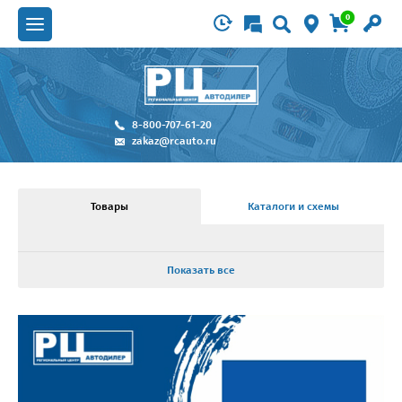
0
8-800-707-61-20
zakaz@rcauto.ru
Товары
Каталоги и схемы
Показать все