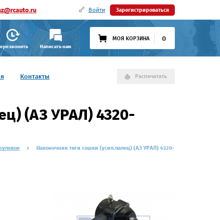
az@rcauto.ru
Войти
Зарегистрироваться
0
МОЯ КОРЗИНА
ерезвонить
Написать нам
ия
Контакты
Распечатать
ц) (АЗ УРАЛ) 4320-
рулевое
Наконечник тяги сошки (усил.палец) (АЗ УРАЛ) 4320-