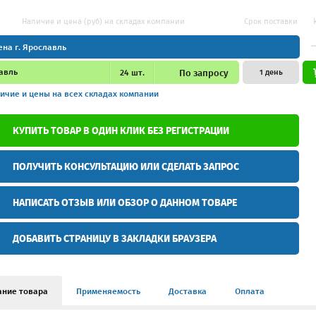
Наличие и цена (руб) на складах компании
Срок поставки
ена г. Ярославль
авль
24
шт.
По запросу
1 день
ичие и цены
на всех складах компании
КУПИТЬ ТОВАР В ОДИН КЛИК БЕЗ РЕГИСТРАЦИИ
ПОЛУЧИТЬ КОНСУЛЬТАЦИЮ ИЛИ СДЕЛАТЬ ЗАПРОС
НАПИСАТЬ ОТЗЫВ ИЛИ ОБЗОР О ДАННОМ ТОВАРЕ
ДОБАВИТЬ СТРАНИЦУ В ЗАКЛАДКИ БРАУЗЕРА
ание товара
Применяемость
Доставка
Оплата