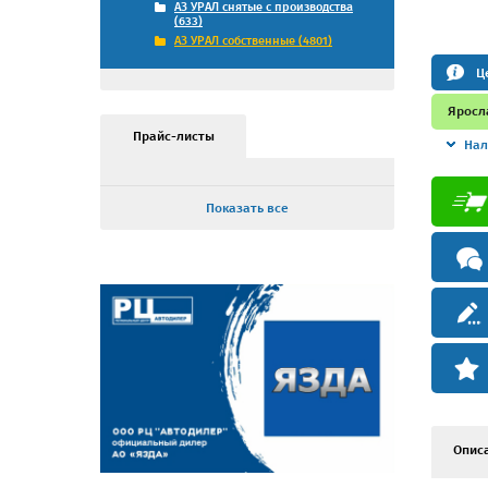
АЗ УРАЛ снятые с производства
(633)
АЗ УРАЛ собственные (4801)
Ц
Яросл
Прайс-листы
Нал
Показать все
Опис