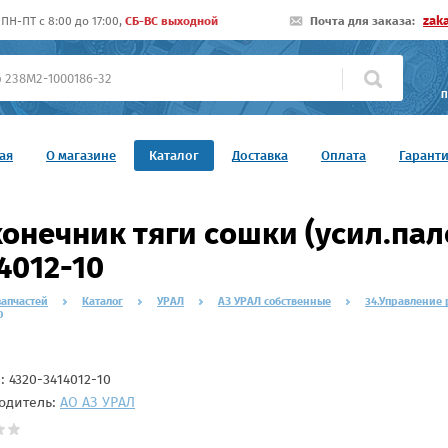
zak
ПН-ПТ c 8:00 до 17:00,
СБ-ВС выходной
Почта для заказа:
П
ая
О магазине
Каталог
Доставка
Оплата
Гарант
онечник тяги сошки (усил.пале
4012-10
запчастей
Каталог
УРАЛ
АЗ УРАЛ собственные
34.Управление 
0
л:
4320-3414012-10
одитель:
АО АЗ УРАЛ