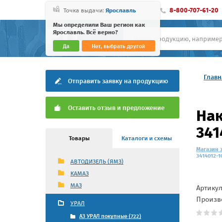
8-800-707-61-20
Точка выдачи:
Ярославль
Мы определили Ваш регион как
Ярославль. Всё верно?
Да
Нет, выбрать другой
Главн
Отправить заявку на продукцию
Оставить отзыв и предложение
Нак
341
Товары
Каталоги и схемы
Магазин 
3414012-1
АВТОДИЗЕЛЬ (ЯМЗ)
КАМАЗ
МАЗ
Артику
Произв
УРАЛ
АЗ УРАЛ покупные (722)