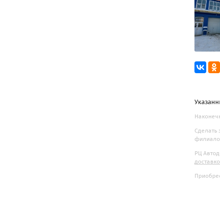
Указанн
Наконечн
Сделать 
филиалов
РЦ Автод
доставк
Приобрес