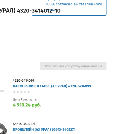
100% согласно выставленного
УРАЛ) 4320-3414012-10
счета.
Открыть все сопутствующие товары
4320-3414099
НАКОНЕЧНИК В СБОРЕ (АЗ УРАЛ) 4320-3414099
Цена Ярославль:
4 910.24 руб.
6361Х-3402271
КРОНШТЕЙН (АЗ УРАЛ) 6361Х-3402271