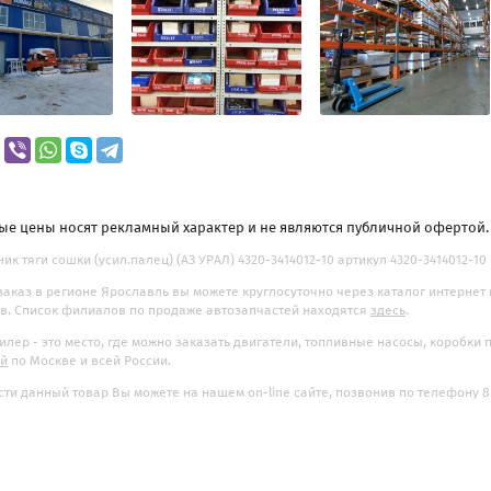
ые цены носят рекламный характер и не являются публичной офертой
ик тяги сошки (усил.палец) (АЗ УРАЛ) 4320-3414012-10 артикул 4320-3414012-10
заказ в регионе Ярославль вы можете круглосуточно через каталог интернет
. Список филиалов по продаже автозапчастей находятся
здесь
.
илер - это место, где можно заказать двигатели, топливные насосы, коробки
ой
по Москве и всей России.
ти данный товар Вы можете на нашем on-line сайте, позвонив по телефону 8-