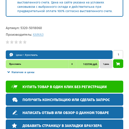
выставленного счета. Цена на сайте указана на условиях
самовывоза с выбранного склада и действительна при
предварительной оплате 100% согласно выставленного счета.
Артикул:
5320-5018060
Производитель:
КАМАЗ
Цена г. Ярославль
Ярославль
6
1 037.96 руб.
1 день
Наличие и цены
КУПИТЬ ТОВАР В ОДИН КЛИК БЕЗ РЕГИСТРАЦИИ
ПОЛУЧИТЬ КОНСУЛЬТАЦИЮ ИЛИ СДЕЛАТЬ ЗАПРОС
НАПИСАТЬ ОТЗЫВ ИЛИ ОБЗОР О ДАННОМ ТОВАРЕ
ДОБАВИТЬ СТРАНИЦУ В ЗАКЛАДКИ БРАУЗЕРА