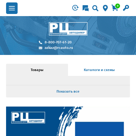
0
8-800-707-61-20
zakaz@rcauto.ru
Товары
Каталоги и схемы
Показать все