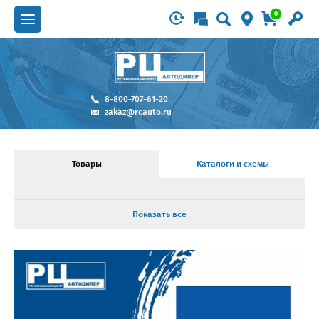
0
8-800-707-61-20
zakaz@rcauto.ru
Товары
Каталоги и схемы
Показать все