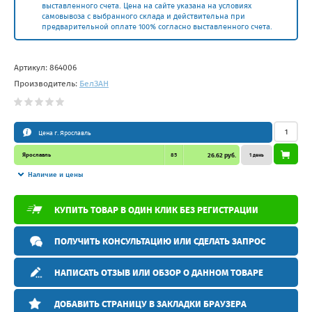
выставленного счета. Цена на сайте указана на условиях
самовывоза с выбранного склада и действительна при
предварительной оплате 100% согласно выставленного счета.
Артикул:
864006
Производитель:
БелЗAН
Цена г. Ярославль
Ярославль
85
26.62 руб.
1 день
Наличие и цены
КУПИТЬ ТОВАР В ОДИН КЛИК БЕЗ РЕГИСТРАЦИИ
ПОЛУЧИТЬ КОНСУЛЬТАЦИЮ ИЛИ СДЕЛАТЬ ЗАПРОС
НАПИСАТЬ ОТЗЫВ ИЛИ ОБЗОР О ДАННОМ ТОВАРЕ
ДОБАВИТЬ СТРАНИЦУ В ЗАКЛАДКИ БРАУЗЕРА