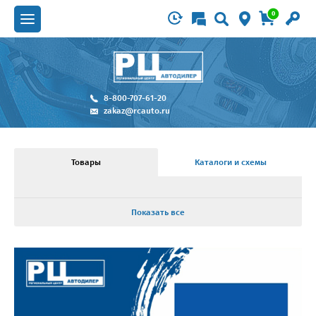
0
8-800-707-61-20
zakaz@rcauto.ru
Товары
Каталоги и схемы
Показать все