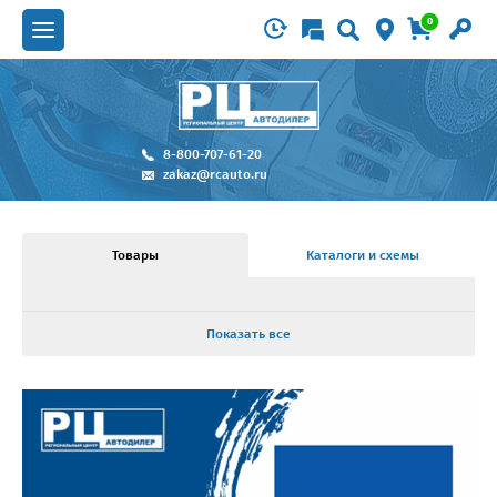
0
8-800-707-61-20
zakaz@rcauto.ru
Товары
Каталоги и схемы
Показать все