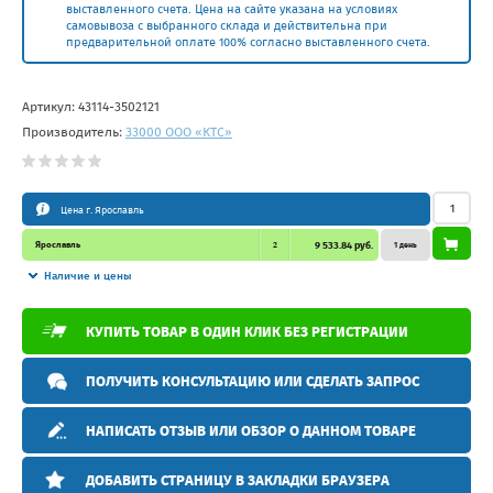
выставленного счета. Цена на сайте указана на условиях
самовывоза с выбранного склада и действительна при
предварительной оплате 100% согласно выставленного счета.
Артикул:
43114-3502121
Производитель:
33000 ООО «КТС»
Цена г. Ярославль
Ярославль
2
9 533.84 руб.
1 день
Наличие и цены
КУПИТЬ ТОВАР В ОДИН КЛИК БЕЗ РЕГИСТРАЦИИ
ПОЛУЧИТЬ КОНСУЛЬТАЦИЮ ИЛИ СДЕЛАТЬ ЗАПРОС
НАПИСАТЬ ОТЗЫВ ИЛИ ОБЗОР О ДАННОМ ТОВАРЕ
ДОБАВИТЬ СТРАНИЦУ В ЗАКЛАДКИ БРАУЗЕРА