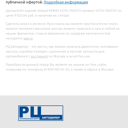
публичной офертой.
Подробная информация
кронштейн задний левый КАМАЗ 43114-3502121 артикул 43114-3502121 по
цене 9 533.84 руб. в наличии на складе.
Сделать заказ в регионе Ярославль вы можете круглосуточно через
каталог интернет магазина или вы можете приехать к нам в любой из
наших филиалов. Список филиалов по продаже автозапчастей
находятся
здесь
.
РЦ Автодилер - это место, где можно заказать двигатели, топливные
насосы, коробки передач сцепление и прочие запчасти для
автомобилей с
доставкой
по Москве и всей России.
Приобрести данный товар Вы можете на нашем on-line сайте,
позвонив по телефону 8-800-707-61-20, а также в офисе в Москве.