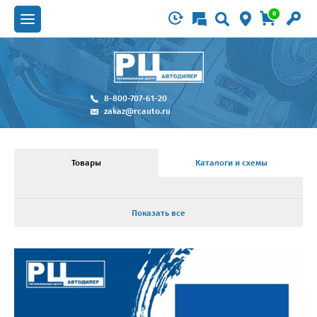
0
8-800-707-61-20
zakaz@rcauto.ru
Товары
Каталоги и схемы
Показать все