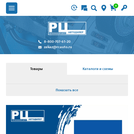
0
8-800-707-61-20
zakaz@rcauto.ru
Товары
Каталоги и схемы
Показать все