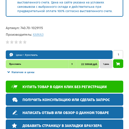
выставленного счета. Цена на сайте указана на условиях
самовывоза с выбранного склада и действительна при
предварительной оплате 100% согласно выставленного счета.
Артикул:
740.70-1029115
Производитель:
КАМАЗ
Цена г. Ярославль
Ярославль
5
22 309.68 руб.
1 день
Наличие и цены
КУПИТЬ ТОВАР В ОДИН КЛИК БЕЗ РЕГИСТРАЦИИ
ПОЛУЧИТЬ КОНСУЛЬТАЦИЮ ИЛИ СДЕЛАТЬ ЗАПРОС
НАПИСАТЬ ОТЗЫВ ИЛИ ОБЗОР О ДАННОМ ТОВАРЕ
ДОБАВИТЬ СТРАНИЦУ В ЗАКЛАДКИ БРАУЗЕРА