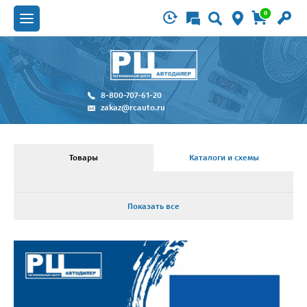
0
8-800-707-61-20
zakaz@rcauto.ru
Товары
Каталоги и схемы
Показать все