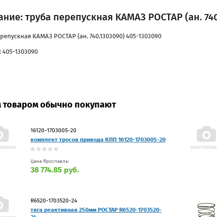
ние: труба перепускная КАМАЗ РОСТАР (ан. 740
репускная КАМАЗ РОСТАР (ан. 740.1303090) 405-1303090
 405-1303090
м товаром обычно покупают
16120-1703005-20
комплект тросов привода КПП 16120-1703005-20
Цена Ярославль:
38 774.85 руб.
R6520-1703520-24
тяга реактивная 250мм РОСТАР R6520-1703520-
24