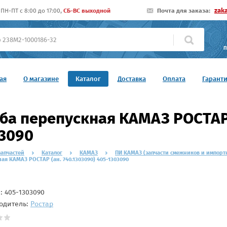
zak
ПН-ПТ c 8:00 до 17:00,
СБ-ВС выходной
Почта для заказа:
П
ая
О магазине
Каталог
Доставка
Оплата
Гарант
ба перепускная КАМАЗ РОСТАР (
3090
запчастей
Каталог
КАМАЗ
ПИ КАМАЗ (запчасти смежников и импорт
ая КАМАЗ РОСТАР (ан. 740.1303090) 405-1303090
л:
405-1303090
одитель:
Ростар