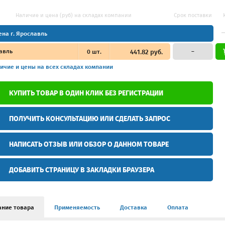
Наличие и цена (руб) на складах компании
Срок поставки
ена г. Ярославль
авль
0
шт.
441.82 руб.
–
ичие и цены
на всех складах компании
КУПИТЬ ТОВАР В ОДИН КЛИК БЕЗ РЕГИСТРАЦИИ
ПОЛУЧИТЬ КОНСУЛЬТАЦИЮ ИЛИ СДЕЛАТЬ ЗАПРОС
НАПИСАТЬ ОТЗЫВ ИЛИ ОБЗОР О ДАННОМ ТОВАРЕ
ДОБАВИТЬ СТРАНИЦУ В ЗАКЛАДКИ БРАУЗЕРА
ание товара
Применяемость
Доставка
Оплата