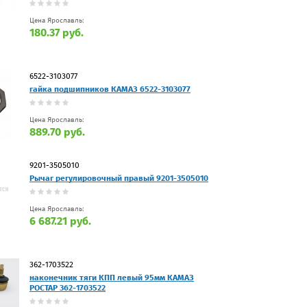
Цена Ярославль:
180.37 руб.
6522-3103077
гайка подшипников КАМАЗ 6522-3103077
Цена Ярославль:
889.70 руб.
9201-3505010
Рычаг регулировочный правый 9201-3505010
Цена Ярославль:
6 687.21 руб.
362-1703522
наконечник тяги КПП левый 95мм КАМАЗ
РОСТАР 362-1703522