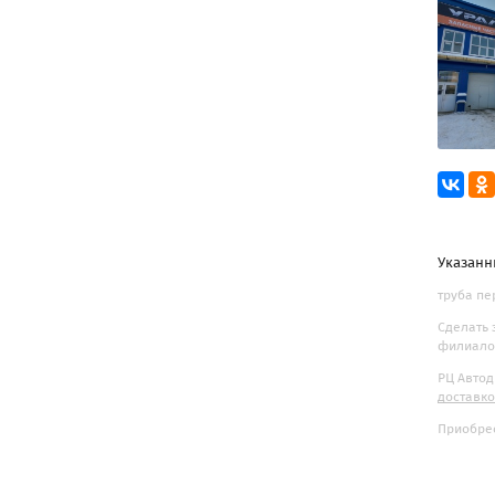
Указанн
труба пе
Сделать 
филиалов
РЦ Автод
доставк
Приобрес