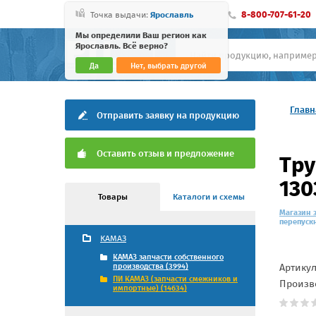
8-800-707-61-20
Точка выдачи:
Ярославль
Мы определили Ваш регион как
Ярославль. Всё верно?
Да
Нет, выбрать другой
Главн
Отправить заявку на продукцию
Оставить отзыв и предложение
Тру
130
Товары
Каталоги и схемы
Магазин 
перепускн
КАМАЗ
КАМАЗ запчасти собственного
Артику
производства (3994)
ПИ КАМАЗ (запчасти смежников и
Произв
импортные) (14634)