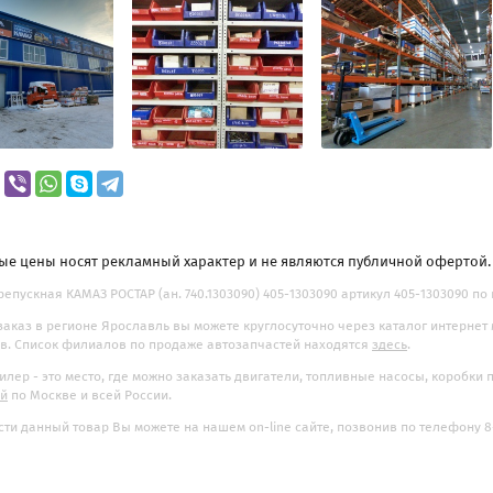
ые цены носят рекламный характер и не являются публичной офертой
репускная КАМАЗ РОСТАР (ан. 740.1303090) 405-1303090 артикул 405-1303090 по 
заказ в регионе Ярославль вы можете круглосуточно через каталог интернет
. Список филиалов по продаже автозапчастей находятся
здесь
.
илер - это место, где можно заказать двигатели, топливные насосы, коробки
ой
по Москве и всей России.
ти данный товар Вы можете на нашем on-line сайте, позвонив по телефону 8-