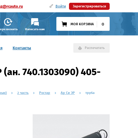
az@rcauto.ru
Войти
Зарегистрироваться
0
МОЯ КОРЗИНА
ерезвонить
Написать нам
ия
Контакты
Распечатать
ан. 740.1303090) 405-
ные)
2 часть
Ростар
Ар Си ЭР
труба