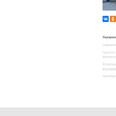
Указанн
подшипни
Сделать 
филиалов
РЦ Автод
доставк
Приобрес