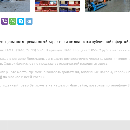
ые цены носят рекламный характер и не являются публичной офертой
к КАМАЗ (3610, 22310) 53610Н артикул 53610Н по цене 3 055.62 руб. в наличии н
заказ в регионе Ярославль вы можете круглосуточно через каталог интернет
. Список филиалов по продаже автозапчастей находятся
здесь
.
илер - это место, где можно заказать двигатели, топливные насосы, коробки
ой
по Москве и всей России.
ти данный товар Вы можете на нашем on-line сайте, позвонив по телефону 8-