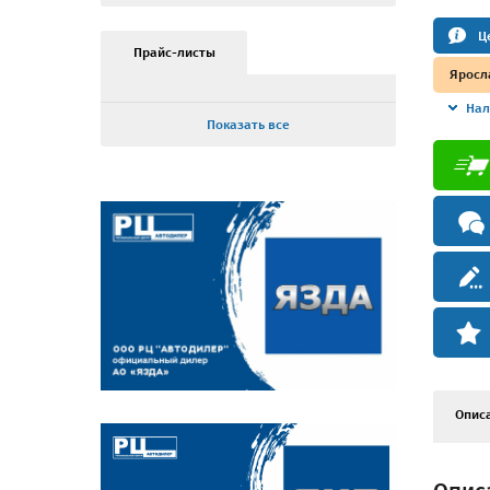
Ц
Прайс-листы
Яросл
Нал
Показать все
Опис