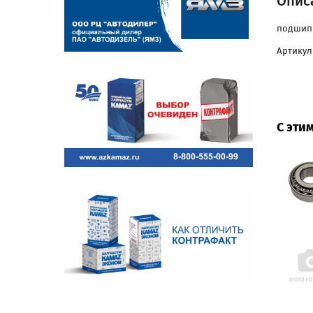
Описа
подшипн
Артикул
С эти