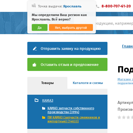
8-800-707-61-20
Точка выдачи:
Ярославль
Мы определили Ваш регион как
Ярославль. Всё верно?
Да
Нет, выбрать другой
Главн
Отправить заявку на продукцию
Оставить отзыв и предложение
Под
Магазин 
Товары
Каталоги и схемы
подшипник
КАМАЗ
Артику
КАМАЗ запчасти собственного
Произв
производства (3994)
ПИ КАМАЗ (запчасти смежников и
импортные) (14633)