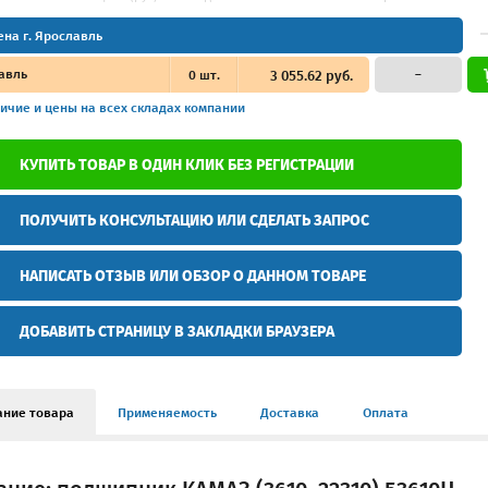
ена г. Ярославль
авль
0
шт.
3 055.62 руб.
–
ичие и цены
на всех складах компании
КУПИТЬ ТОВАР В ОДИН КЛИК БЕЗ РЕГИСТРАЦИИ
ПОЛУЧИТЬ КОНСУЛЬТАЦИЮ ИЛИ СДЕЛАТЬ ЗАПРОС
НАПИСАТЬ ОТЗЫВ ИЛИ ОБЗОР О ДАННОМ ТОВАРЕ
ДОБАВИТЬ СТРАНИЦУ В ЗАКЛАДКИ БРАУЗЕРА
ание товара
Применяемость
Доставка
Оплата