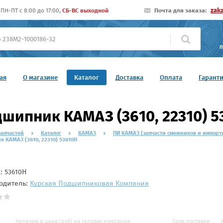
zak
ПН-ПТ c 8:00 до 17:00,
СБ-ВС выходной
Почта для заказа:
П
ая
О магазине
Каталог
Доставка
Оплата
Гарант
шипник КАМАЗ (3610, 22310) 5
запчастей
Каталог
КАМАЗ
ПИ КАМАЗ (запчасти смежников и импорт
 КАМАЗ (3610, 22310) 53610Н
л:
53610Н
одитель:
Курская Подшипниковая Компания
Наличие и цена (руб) на складах компании
Срок поставки