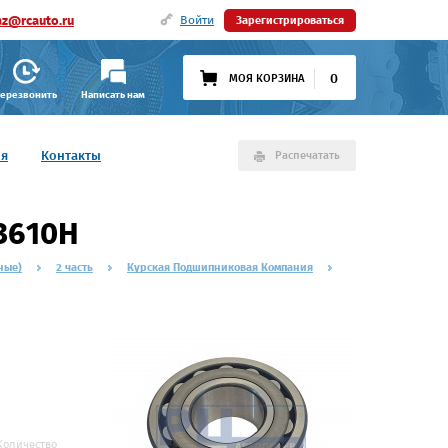
az@rcauto.ru
Войти
Зарегистрироваться
0
МОЯ КОРЗИНА
ерезвонить
Написать нам
ия
Контакты
Распечатать
3610Н
ные)
2 часть
Курская Подшипниковая Компания
Количество