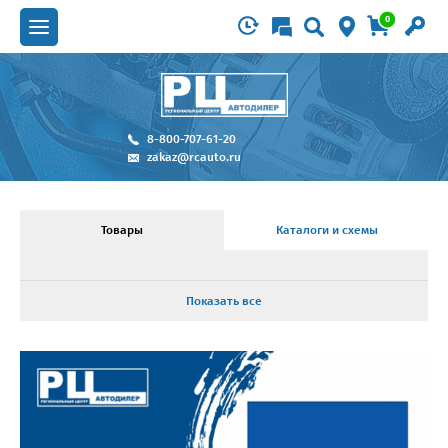
0
8-800-707-61-20
zakaz@rcauto.ru
Товары
Каталоги и схемы
Показать все