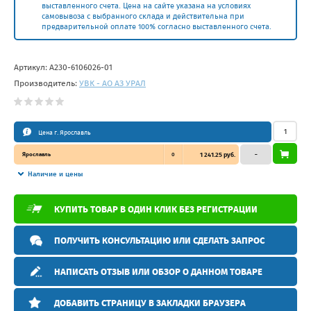
выставленного счета. Цена на сайте указана на условиях
самовывоза с выбранного склада и действительна при
предварительной оплате 100% согласно выставленного счета.
Артикул:
А230-6106026-01
Производитель:
УВК - АО АЗ УРАЛ
Цена г. Ярославль
Ярославль
0
1 241.25 руб.
–
Наличие и цены
КУПИТЬ ТОВАР В ОДИН КЛИК БЕЗ РЕГИСТРАЦИИ
ПОЛУЧИТЬ КОНСУЛЬТАЦИЮ ИЛИ СДЕЛАТЬ ЗАПРОС
НАПИСАТЬ ОТЗЫВ ИЛИ ОБЗОР О ДАННОМ ТОВАРЕ
ДОБАВИТЬ СТРАНИЦУ В ЗАКЛАДКИ БРАУЗЕРА