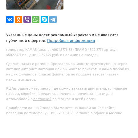
Указанные цены носят рекламный характер и не являются
публичной офертой.
Подробная информация
генератор КАМАЗ (аналог 4001.3771-53) ПРАМО 4502.3771 артикул
4502.3771 по цене 10 391.79 руб. в наличии на складе.
Сделать заказ в регионе Ярославль вы можете круглосуточно через
каталог интернет магазина или вы можете приехать к нам в любой из
наших филиалов. Список филиалов по продаже автозапчастей
находятся
здесь
.
РЦ Автодилер - это место, где можно заказать двигатели, топливные
насосы, коробки передач сцепление и прочие запчасти для
автомобилей с
доставкой
по Москве и всей России.
Приобрести данный товар Вы можете на нашем on-line сайте,
позвонив по телефону 8-800-707-61-20, а также в офисе в Москве.