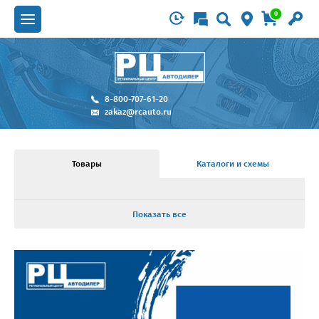
0
8-800-707-61-20
zakaz@rcauto.ru
Товары
Каталоги и схемы
Показать все