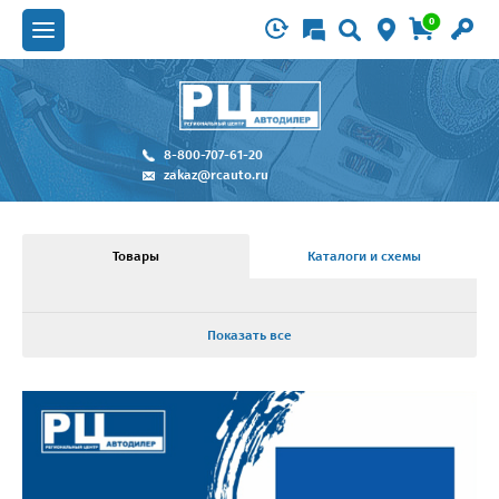
0
8-800-707-61-20
zakaz@rcauto.ru
Товары
Каталоги и схемы
Показать все