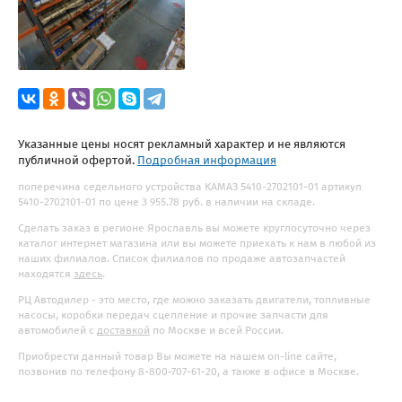
Указанные цены носят рекламный характер и не являются
публичной офертой.
Подробная информация
поперечина седельного устройства КАМАЗ 5410-2702101-01 артикул
5410-2702101-01 по цене 3 955.78 руб. в наличии на складе.
Сделать заказ в регионе Ярославль вы можете круглосуточно через
каталог интернет магазина или вы можете приехать к нам в любой из
наших филиалов. Список филиалов по продаже автозапчастей
находятся
здесь
.
РЦ Автодилер - это место, где можно заказать двигатели, топливные
насосы, коробки передач сцепление и прочие запчасти для
автомобилей с
доставкой
по Москве и всей России.
Приобрести данный товар Вы можете на нашем on-line сайте,
позвонив по телефону 8-800-707-61-20, а также в офисе в Москве.