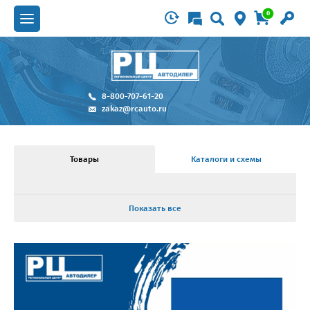
0
8-800-707-61-20
zakaz@rcauto.ru
Товары
Каталоги и схемы
Показать все