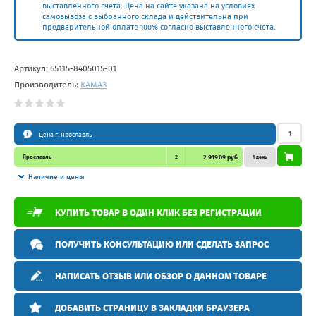
выставленного счета. Цена на сайте указана на условиях
самовывоза с выбранного склада и действительна при
предварительной оплате 100% согласно выставленного счета.
Артикул:
65115-8405015-01
Производитель:
КАМАЗ
Цена г. Ярославль
Ярославль
2
2 919.09 руб.
1 день
Наличие и цены
КУПИТЬ ТОВАР В ОДИН КЛИК БЕЗ РЕГИСТРАЦИИ
ПОЛУЧИТЬ КОНСУЛЬТАЦИЮ ИЛИ СДЕЛАТЬ ЗАПРОС
НАПИСАТЬ ОТЗЫВ ИЛИ ОБЗОР О ДАННОМ ТОВАРЕ
ДОБАВИТЬ СТРАНИЦУ В ЗАКЛАДКИ БРАУЗЕРА