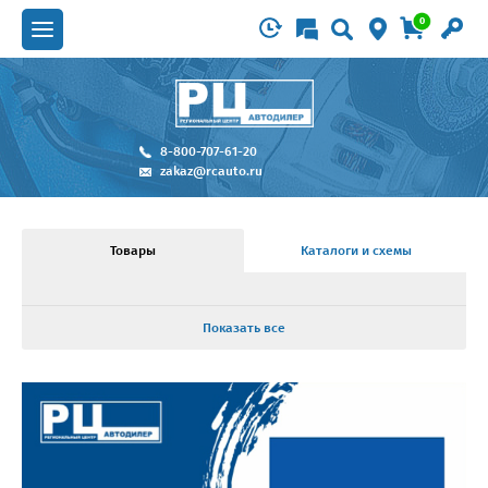
0
8-800-707-61-20
zakaz@rcauto.ru
Товары
Каталоги и схемы
Показать все