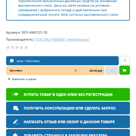
перечисления безналичных денежных средств на основании
выставленного счета. Цена на сайте указана на условиях
самовывоза с выбранного склада и действительна при
предварительной оплате 100% согласно выставленного счета.
Артикул:
5511-8601127-10
Производитель:
11130 ПАО"НЕФАЗ"г.Нефтекамск
Цена г. Ярославль
Ярославль
0
381.90 руб.
–
Наличие и цены
КУПИТЬ ТОВАР В ОДИН КЛИК БЕЗ РЕГИСТРАЦИИ
ПОЛУЧИТЬ КОНСУЛЬТАЦИЮ ИЛИ СДЕЛАТЬ ЗАПРОС
НАПИСАТЬ ОТЗЫВ ИЛИ ОБЗОР О ДАННОМ ТОВАРЕ
ДОБАВИТЬ СТРАНИЦУ В ЗАКЛАДКИ БРАУЗЕРА