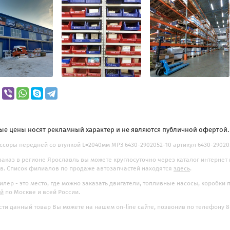
ые цены носят рекламный характер и не являются публичной офертой
ессоры передней со втулкой L=2040мм МРЗ 6430-2902052-10 артикул 6430-2902052
заказ в регионе Ярославль вы можете круглосуточно через каталог интернет
. Список филиалов по продаже автозапчастей находятся
здесь
.
илер - это место, где можно заказать двигатели, топливные насосы, коробки
ой
по Москве и всей России.
ти данный товар Вы можете на нашем on-line сайте, позвонив по телефону 8-