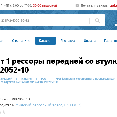
zak
ПН-ПТ c 8:00 до 17:00,
СБ-ВС выходной
Почта для заказа:
П
ая
О магазине
Каталог
Доставка
Оплата
Гарант
т 1 рессоры передней со втул
2052-10
запчастей
Каталог
МАЗ
МАЗ (запчасти собственного производства)
со втулкой L=2040мм МРЗ 6430-2902052-10
л:
6430-2902052-10
одитель:
Минский рессорный завод ОАО (МРЗ)