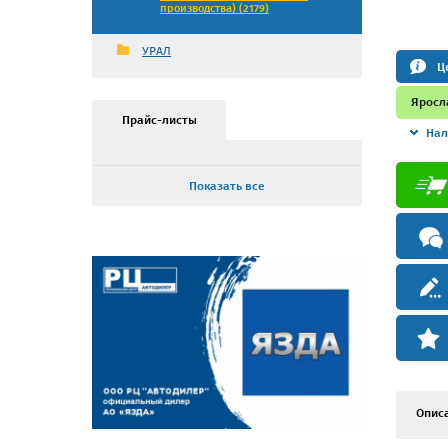
производства) (2179)
УРАЛ
Ц
Яросл
Прайс-листы
Нал
Показать все
Опис