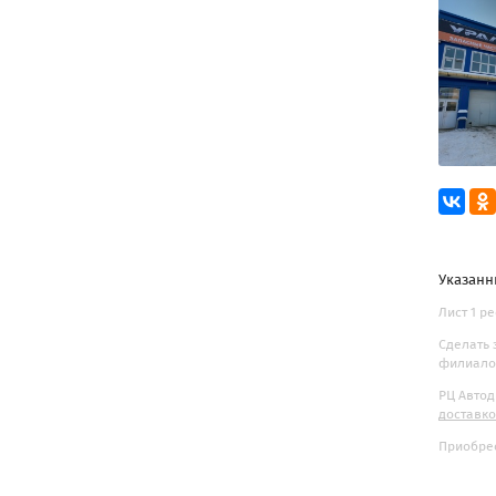
Указанн
Лист 1 р
Сделать 
филиалов
РЦ Автод
доставк
Приобрес