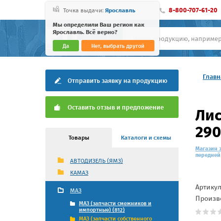
8-800-707-61-20
Точка выдачи:
Ярославль
Мы определили Ваш регион как
Ярославль. Всё верно?
Да
Нет, выбрать другой
Главн
Отправить заявку на продукцию
Оставить отзыв и предложение
Лис
290
Товары
Каталоги и схемы
Магазин 
передней 
АВТОДИЗЕЛЬ (ЯМЗ)
КАМАЗ
Артику
МАЗ
Произв
МАЗ (запчасти смежников и
импортные) (812)
МАЗ (запчасти собственного