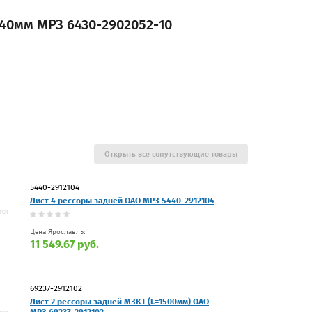
040мм МРЗ 6430-2902052-10
Открыть все сопутствующие товары
5440-2912104
Лист 4 рессоры задней ОАО МРЗ 5440-2912104
Цена Ярославль:
11 549.67 руб.
69237-2912102
Лист 2 рессоры задней МЗКТ (L=1500мм) ОАО
МРЗ 69237-2912102