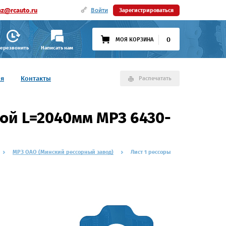
az@rcauto.ru
Войти
Зарегистрироваться
0
МОЯ КОРЗИНА
ерезвонить
Написать нам
ия
Контакты
Распечатать
кой L=2040мм МРЗ 6430-
МРЗ ОАО (Минский рессорный завод)
Лист 1 рессоры