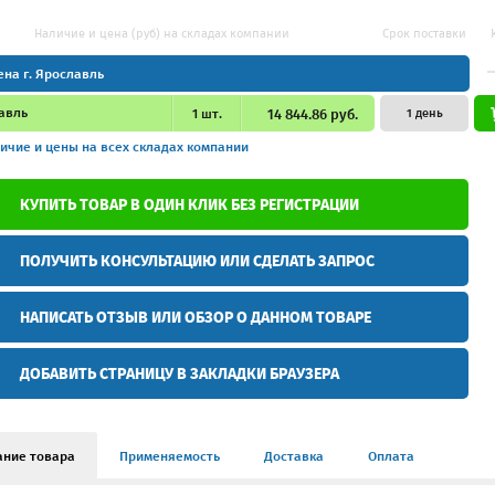
Наличие и цена (руб) на складах компании
Срок поставки
ена г. Ярославль
авль
1
шт.
14 844.86 руб.
1 день
ичие и цены
на всех складах компании
КУПИТЬ ТОВАР В ОДИН КЛИК БЕЗ РЕГИСТРАЦИИ
ПОЛУЧИТЬ КОНСУЛЬТАЦИЮ ИЛИ СДЕЛАТЬ ЗАПРОС
НАПИСАТЬ ОТЗЫВ ИЛИ ОБЗОР О ДАННОМ ТОВАРЕ
ДОБАВИТЬ СТРАНИЦУ В ЗАКЛАДКИ БРАУЗЕРА
ание товара
Применяемость
Доставка
Оплата