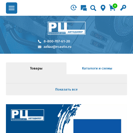
0
8-800-707-61-20
zakaz@rcauto.ru
Товары
Каталоги и схемы
Показать все