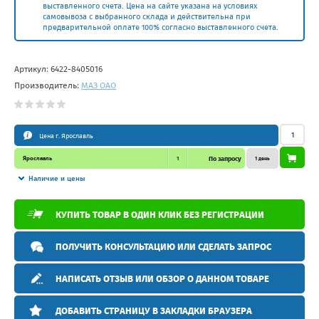
выставленного счета. Цена на сайте указана на условиях
самовывоза с выбранного склада и действительна при
предварительной оплате 100% согласно выставленного счета.
Артикул:
6422-8405016
Производитель:
МАЗ ОАО
Цена г. Ярославль
Ярославль
1
По запросу
1 день
Наличие и цены
КУПИТЬ ТОВАР В ОДИН КЛИК БЕЗ РЕГИСТРАЦИИ
ПОЛУЧИТЬ КОНСУЛЬТАЦИЮ ИЛИ СДЕЛАТЬ ЗАПРОС
НАПИСАТЬ ОТЗЫВ ИЛИ ОБЗОР О ДАННОМ ТОВАРЕ
ДОБАВИТЬ СТРАНИЦУ В ЗАКЛАДКИ БРАУЗЕРА