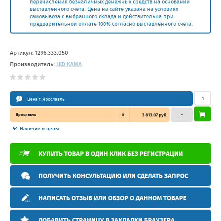
перечисления безналичных денежных средств на основании
выставленного счета. Цена на сайте указана на условиях
самовывоза с выбранного склада и действительна при
предварительной оплате 100% согласно выставленного счета.
Артикул:
1296.333.050
Производитель:
ЦФ КАМА
Цена г. Ярославль
Ярославль
0
3 813.07 руб.
–
Наличие и цены
КУПИТЬ ТОВАР В ОДИН КЛИК БЕЗ РЕГИСТРАЦИИ
ПОЛУЧИТЬ КОНСУЛЬТАЦИЮ ИЛИ СДЕЛАТЬ ЗАПРОС
НАПИСАТЬ ОТЗЫВ ИЛИ ОБЗОР О ДАННОМ ТОВАРЕ
ДОБАВИТЬ СТРАНИЦУ В ЗАКЛАДКИ БРАУЗЕРА