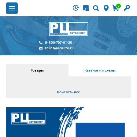
0
8-800-707-61-20
zakaz@rcauto.ru
Товары
Каталоги и схемы
Показать все