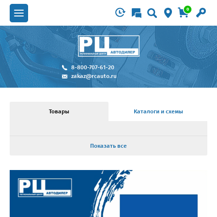
0
8-800-707-61-20
zakaz@rcauto.ru
Товары
Каталоги и схемы
Показать все