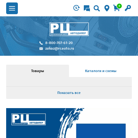
0
8-800-707-61-20
zakaz@rcauto.ru
Товары
Каталоги и схемы
Показать все