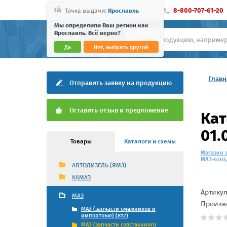
8-800-707-61-20
Точка выдачи:
Ярославль
Мы определили Ваш регион как
Ярославль. Всё верно?
Да
Нет, выбрать другой
Главн
Отправить заявку на продукцию
Оставить отзыв и предложение
Кат
01.
Товары
Каталоги и схемы
Магазин 
МАЗ-6303,
АВТОДИЗЕЛЬ (ЯМЗ)
КАМАЗ
Артику
МАЗ
Произв
МАЗ (запчасти смежников и
импортные) (812)
МАЗ (запчасти собственного