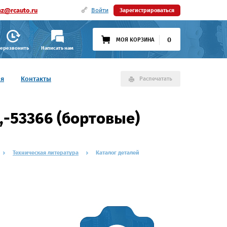
az@rcauto.ru
Войти
Зарегистрироваться
0
МОЯ КОРЗИНА
ерезвонить
Написать нам
ия
Контакты
Распечатать
,-53366 (бортовые)
Техническая литература
Каталог деталей