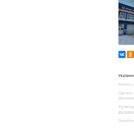
Указанн
Каталог 
Сделать 
филиалов
РЦ Автод
доставк
Приобрес