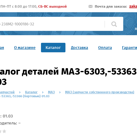
zak
ПН-ПТ c 8:00 до 17:00,
СБ-ВС выходной
Почта для заказа:
П
ая
О магазине
Каталог
Доставка
Оплата
Гарант
алог деталей МАЗ-6303,-53363
03
запчастей
Каталог
МАЗ
МАЗ (запчасти собственного производства)
-53363,-53366 (бортовые) 01.03
л:
01.03
одитель: –