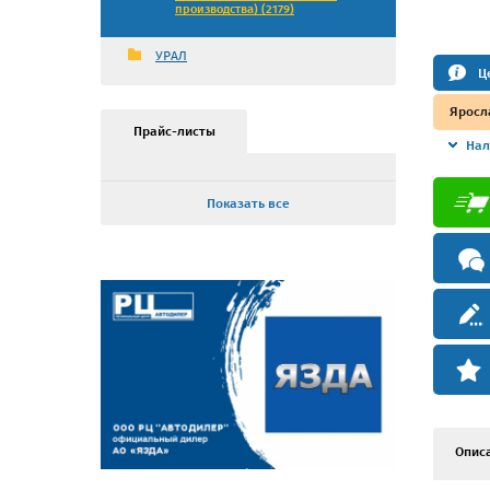
производства) (2179)
УРАЛ
Ц
Яросл
Прайс-листы
Нал
Показать все
Опис