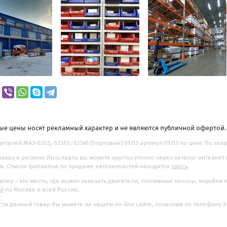
ые цены носят рекламный характер и не являются публичной офертой
деталей МАЗ-6303,-53363,-53366 (бортовые) 01.03 артикул 01.03 по цене По зап
заказ в регионе Ярославль вы можете круглосуточно через каталог интернет
. Список филиалов по продаже автозапчастей находятся
здесь
.
илер - это место, где можно заказать двигатели, топливные насосы, коробки
ой
по Москве и всей России.
ти данный товар Вы можете на нашем on-line сайте, позвонив по телефону 8-