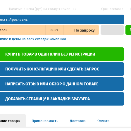
Наличие и цена (руб) на складах компании
Срок поставки
ена г. Ярославль
авль
0
шт.
По запросу
–
ичие и цены
на всех складах компании
КУПИТЬ ТОВАР В ОДИН КЛИК БЕЗ РЕГИСТРАЦИИ
ПОЛУЧИТЬ КОНСУЛЬТАЦИЮ ИЛИ СДЕЛАТЬ ЗАПРОС
НАПИСАТЬ ОТЗЫВ ИЛИ ОБЗОР О ДАННОМ ТОВАРЕ
ДОБАВИТЬ СТРАНИЦУ В ЗАКЛАДКИ БРАУЗЕРА
ание товара
Применяемость
Доставка
Оплата