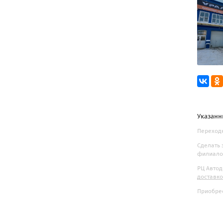
Указанн
Переходн
Сделать 
филиалов
РЦ Автод
доставк
Приобрес