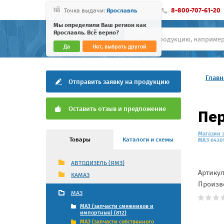
8-800-707-61-20
Точка выдачи:
Ярославль
Мы определили Ваш регион как
Ярославль. Всё верно?
Да
Нет, выбрать другой
Главн
Отправить заявку на продукцию
Оставить отзыв и предложение
Пер
Магазин 
Товары
Каталоги и схемы
МАЗ 64301
АВТОДИЗЕЛЬ (ЯМЗ)
Артику
КАМАЗ
Произв
МАЗ
МАЗ (запчасти смежников и
импортные) (812)
МАЗ (запчасти собственного