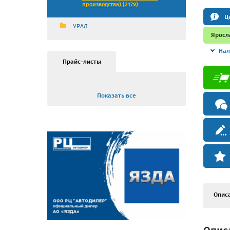
производства) (2179)
Ц
УРАЛ
Яросл
Нал
Прайс-листы
Показать все
Опис