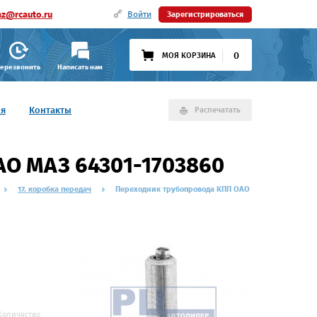
az@rcauto.ru
Войти
Зарегистрироваться
0
МОЯ КОРЗИНА
ерезвонить
Написать нам
ия
Контакты
Распечатать
АО МАЗ 64301-1703860
17. коробка передач
Переходник трубопровода КПП ОАО
Количество