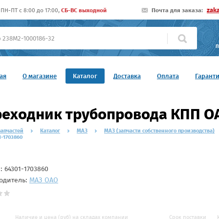
zak
ПН-ПТ c 8:00 до 17:00,
СБ-ВС выходной
Почта для заказа:
П
ая
О магазине
Каталог
Доставка
Оплата
Гарант
еходник трубопровода КПП О
запчастей
Каталог
МАЗ
МАЗ (запчасти собственного производства)
-1703860
л:
64301-1703860
одитель:
МАЗ ОАО
Наличие и цена (руб) на складах компании
Срок поставки