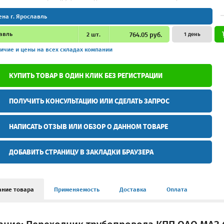
ена г. Ярославль
авль
2
шт.
764.05 руб.
1 день
ичие и цены
на всех складах компании
КУПИТЬ ТОВАР В ОДИН КЛИК БЕЗ РЕГИСТРАЦИИ
ПОЛУЧИТЬ КОНСУЛЬТАЦИЮ ИЛИ СДЕЛАТЬ ЗАПРОС
НАПИСАТЬ ОТЗЫВ ИЛИ ОБЗОР О ДАННОМ ТОВАРЕ
ДОБАВИТЬ СТРАНИЦУ В ЗАКЛАДКИ БРАУЗЕРА
ание товара
Применяемость
Доставка
Оплата