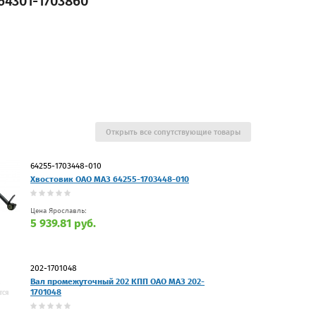
4301-1703860
Открыть все сопутствующие товары
64255-1703448-010
Хвостовик ОАО МАЗ 64255-1703448-010
Цена Ярославль:
5 939.81 руб.
202-1701048
Вал промежуточный 202 КПП ОАО МАЗ 202-
1701048