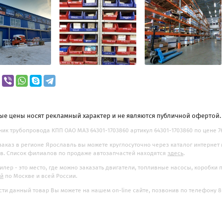
ые цены носят рекламный характер и не являются публичной офертой
ик трубопровода КПП ОАО МАЗ 64301-1703860 артикул 64301-1703860 по цене 76
заказ в регионе Ярославль вы можете круглосуточно через каталог интернет
. Список филиалов по продаже автозапчастей находятся
здесь
.
илер - это место, где можно заказать двигатели, топливные насосы, коробки
ой
по Москве и всей России.
ти данный товар Вы можете на нашем on-line сайте, позвонив по телефону 8-