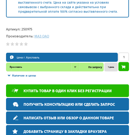
выставленного счета. Цена на сайте указана на условиях
самовывоза с выбранного склада и действительна при
предварительной оплате 100% согласно выставленного счета.
Артикул:
250975
Производитель:
МАЗ ОАО
Цена г. Ярославль
Ярославль
17
По запросу
1 день
Наличие и цены
КУПИТЬ ТОВАР В ОДИН КЛИК БЕЗ РЕГИСТРАЦИИ
ПОЛУЧИТЬ КОНСУЛЬТАЦИЮ ИЛИ СДЕЛАТЬ ЗАПРОС
НАПИСАТЬ ОТЗЫВ ИЛИ ОБЗОР О ДАННОМ ТОВАРЕ
ДОБАВИТЬ СТРАНИЦУ В ЗАКЛАДКИ БРАУЗЕРА