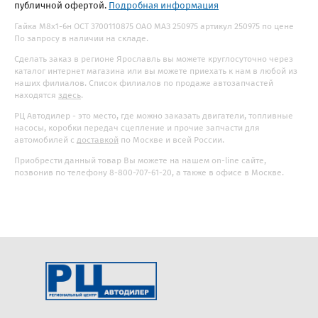
публичной офертой.
Подробная информация
Гайка М8х1-6н ОСТ 3700110875 ОАО МАЗ 250975 артикул 250975 по цене
По запросу в наличии на складе.
Сделать заказ в регионе Ярославль вы можете круглосуточно через
каталог интернет магазина или вы можете приехать к нам в любой из
наших филиалов. Список филиалов по продаже автозапчастей
находятся
здесь
.
РЦ Автодилер - это место, где можно заказать двигатели, топливные
насосы, коробки передач сцепление и прочие запчасти для
автомобилей с
доставкой
по Москве и всей России.
Приобрести данный товар Вы можете на нашем on-line сайте,
позвонив по телефону 8-800-707-61-20, а также в офисе в Москве.