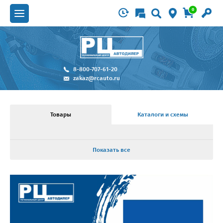
0
8-800-707-61-20
zakaz@rcauto.ru
Товары
Каталоги и схемы
Показать все