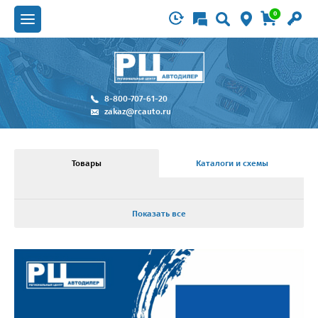
0
8-800-707-61-20
zakaz@rcauto.ru
Товары
Каталоги и схемы
Показать все