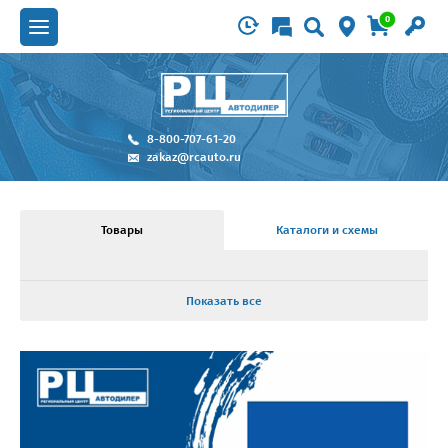
0
8-800-707-61-20
zakaz@rcauto.ru
Товары
Каталоги и схемы
Показать все