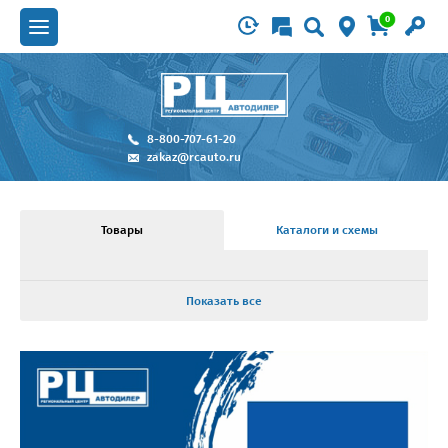
0
8-800-707-61-20
zakaz@rcauto.ru
Товары
Каталоги и схемы
Показать все