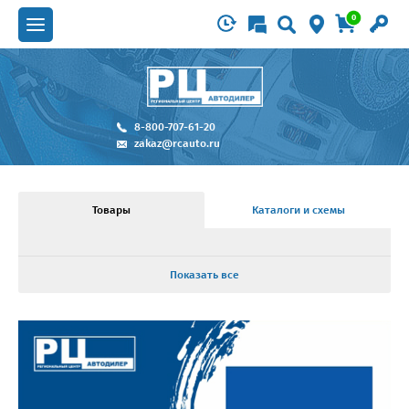
0
8-800-707-61-20
zakaz@rcauto.ru
Товары
Каталоги и схемы
Показать все