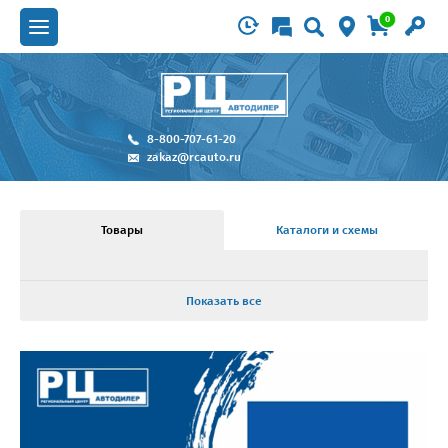
0
8-800-707-61-20
zakaz@rcauto.ru
Товары
Каталоги и схемы
Показать все