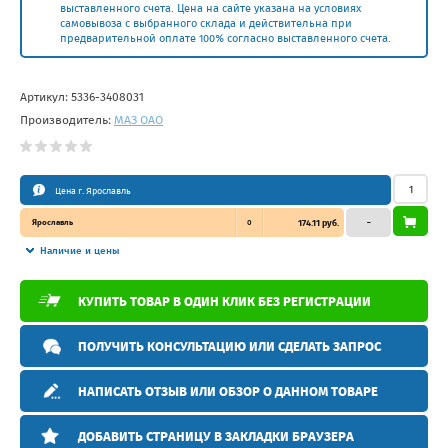
выставленного счета. Цена на сайте указана на условиях
самовывоза с выбранного склада и действительна при
предварительной оплате 100% согласно выставленного счета.
Артикул:
5336-3408031
Производитель:
МАЗ ОАО
Цена г. Ярославль
Ярославль
0
174.11 руб.
–
Наличие и цены
КУПИТЬ ТОВАР В ОДИН КЛИК БЕЗ РЕГИСТРАЦИИ
ПОЛУЧИТЬ КОНСУЛЬТАЦИЮ ИЛИ СДЕЛАТЬ ЗАПРОС
НАПИСАТЬ ОТЗЫВ ИЛИ ОБЗОР О ДАННОМ ТОВАРЕ
ДОБАВИТЬ СТРАНИЦУ В ЗАКЛАДКИ БРАУЗЕРА