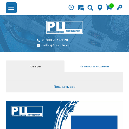
0
8-800-707-61-20
zakaz@rcauto.ru
Товары
Каталоги и схемы
Показать все