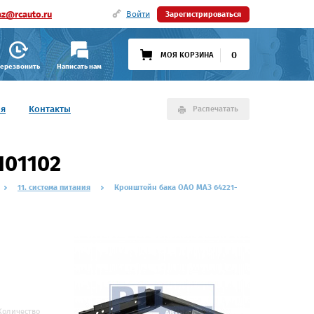
az@rcauto.ru
Войти
Зарегистрироваться
0
МОЯ КОРЗИНА
ерезвонить
Написать нам
ия
Контакты
Распечатать
101102
11. система питания
Кронштейн бака ОАО МАЗ 64221-
Количество