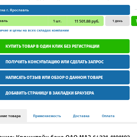
ена г. Ярославль
авль
1
шт.
11 501.88 руб.
1 день
ичие и цены
на всех складах компании
КУПИТЬ ТОВАР В ОДИН КЛИК БЕЗ РЕГИСТРАЦИИ
ПОЛУЧИТЬ КОНСУЛЬТАЦИЮ ИЛИ СДЕЛАТЬ ЗАПРОС
НАПИСАТЬ ОТЗЫВ ИЛИ ОБЗОР О ДАННОМ ТОВАРЕ
ДОБАВИТЬ СТРАНИЦУ В ЗАКЛАДКИ БРАУЗЕРА
ание товара
Применяемость
Доставка
Оплата