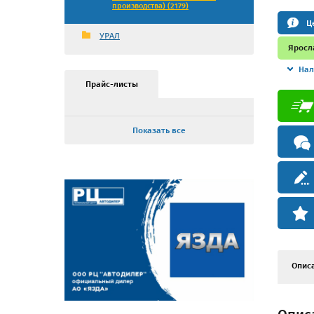
производства) (2179)
Ц
УРАЛ
Яросл
Нал
Прайс-листы
Показать все
Опис