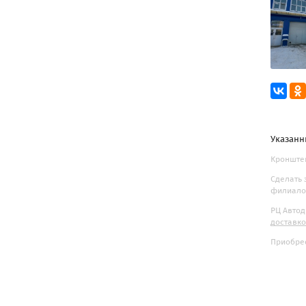
Указанн
Кронштей
Сделать 
филиалов
РЦ Автод
доставк
Приобрес