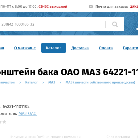
zak
ПН-ПТ c 8:00 до 17:00,
СБ-ВС выходной
Почта для заказа:
П
ая
О магазине
Каталог
Доставка
Оплата
Гарант
нштейн бака ОАО МАЗ 64221-1
запчастей
Каталог
МАЗ
МАЗ (запчасти собственного производства)
л:
64221-1101102
одитель:
МАЗ ОАО
Наличие и цена (руб) на складах компании
Срок поставки