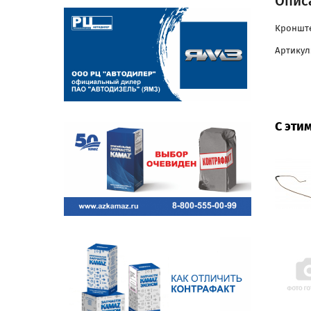
Описа
Кронште
Артикул:
С эти