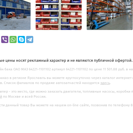
ые цены носят рекламный характер и не являются публичной офертой
н бака ОАО МАЗ 64221-1101102 артикул 64221-1101102 по цене 11 501.88 руб. в н
заказ в регионе Ярославль вы можете круглосуточно через каталог интернет
. Список филиалов по продаже автозапчастей находятся
здесь
.
илер - это место, где можно заказать двигатели, топливные насосы, коробки
ой
по Москве и всей России.
ти данный товар Вы можете на нашем on-line сайте, позвонив по телефону 8-