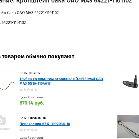
ние: Кронштейн бака ОАО МАЗ 64221-1101102
йн бака ОАО МАЗ 64221-1101102
 64221-1101102
м товаром обычно покупают
5516-1104617
Трубка со шлангом отводящая (L=1550мм) ОАО
МАЗ 5516-1104617
Цена Ярославль:
870.14 руб.
6317-1109036-10
Переходник 6317-1109036-10
Цена Ярославль: