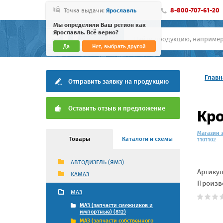
8-800-707-61-20
Точка выдачи:
Ярославль
Мы определили Ваш регион как
Ярославль. Всё верно?
Да
Нет, выбрать другой
Главн
Отправить заявку на продукцию
Оставить отзыв и предложение
Кро
Магазин 
Товары
Каталоги и схемы
1101102
АВТОДИЗЕЛЬ (ЯМЗ)
Артику
КАМАЗ
Произв
МАЗ
МАЗ (запчасти смежников и
импортные) (812)
МАЗ (запчасти собственного