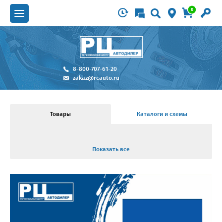
0
8-800-707-61-20
zakaz@rcauto.ru
Товары
Каталоги и схемы
Показать все