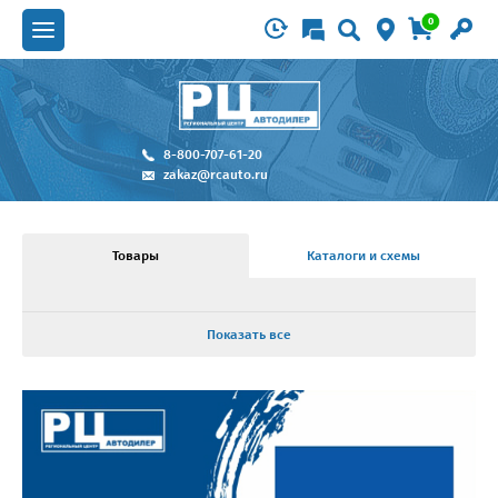
0
8-800-707-61-20
zakaz@rcauto.ru
Товары
Каталоги и схемы
Показать все