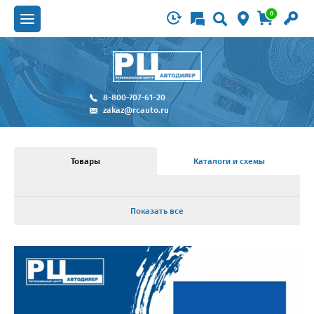
0
8-800-707-61-20
zakaz@rcauto.ru
Товары
Каталоги и схемы
Показать все