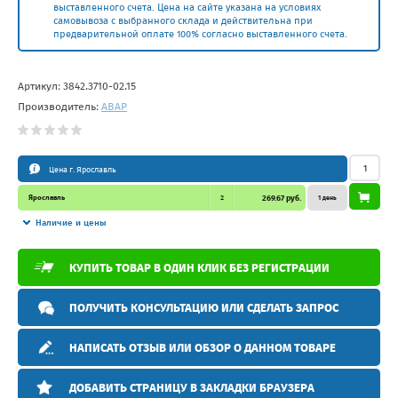
выставленного счета. Цена на сайте указана на условиях
самовывоза с выбранного склада и действительна при
предварительной оплате 100% согласно выставленного счета.
Артикул:
3842.3710-02.15
Производитель:
АВАР
Цена г. Ярославль
Ярославль
2
269.67 руб.
1 день
Наличие и цены
КУПИТЬ ТОВАР В ОДИН КЛИК БЕЗ РЕГИСТРАЦИИ
ПОЛУЧИТЬ КОНСУЛЬТАЦИЮ ИЛИ СДЕЛАТЬ ЗАПРОС
НАПИСАТЬ ОТЗЫВ ИЛИ ОБЗОР О ДАННОМ ТОВАРЕ
ДОБАВИТЬ СТРАНИЦУ В ЗАКЛАДКИ БРАУЗЕРА