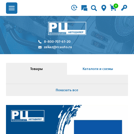
0
8-800-707-61-20
zakaz@rcauto.ru
Товары
Каталоги и схемы
Показать все