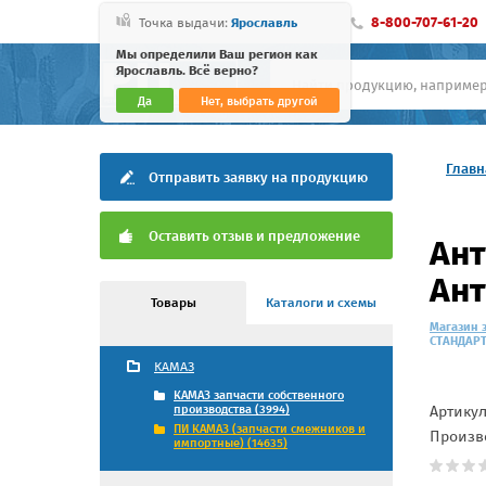
8-800-707-61-20
Точка выдачи:
Ярославль
Мы определили Ваш регион как
Ярославль. Всё верно?
Да
Нет, выбрать другой
Главн
Отправить заявку на продукцию
Оставить отзыв и предложение
Ант
Ант
Товары
Каталоги и схемы
Магазин 
СТАНДАРТ 
КАМАЗ
КАМАЗ запчасти собственного
Артику
производства (3994)
ПИ КАМАЗ (запчасти смежников и
Произв
импортные) (14635)