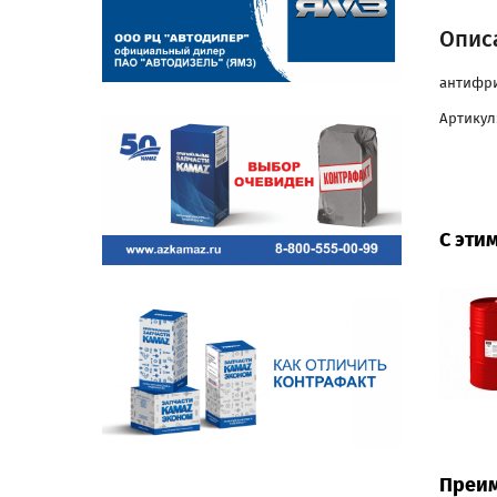
Описа
антифри
Артикул
С эти
Преим