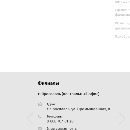
антифриз
Сделать 
филиалов
РЦ Автод
доставк
Приобрес
Филиалы
г. Ярославль (центральный офис)
г. Екате
Адрес:
Адре
Дорожная, 35
г. Ярославль, ул. Промышленная, 8
Све
Бер
Телефоны:
25
8-800-707-61-20
Тел
:
Электронная почта: