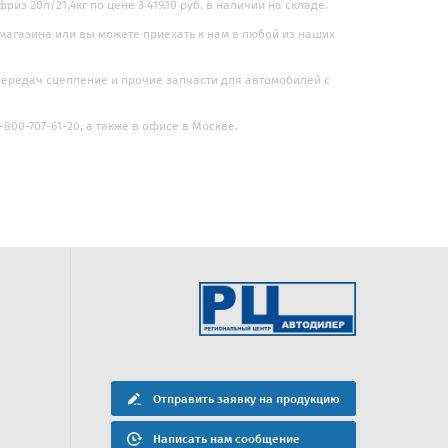
из 20л/21,4кг по цене 3 419.10 руб. в наличии на складе.
 магазина или вы можете приехать к нам в любой из наших
 передач сцепление и прочие запчасти для автомобилей с
800-707-61-20, а также в офисе в Москве.
г. Нижневартовск
г. Сургут
Адрес:
Адрес:
628600, г. Нижневартовск, ул.
628400, г. Сургут, ул. 
я»
Авиаторов 16
Рядом с магазином "
Отправить заявку на продукцию
Телефоны:
Телефоны:
8 (3466) 31-12-66
8 (3462) 27-19-70
Написать нам сообщение