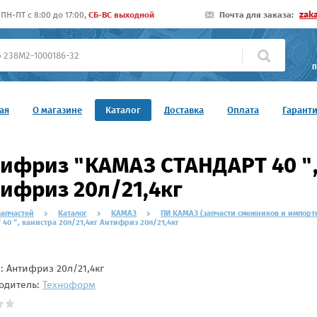
zak
ПН-ПТ c 8:00 до 17:00,
СБ-ВС выходной
Почта для заказа:
П
ая
О магазине
Каталог
Доставка
Оплата
Гарант
ифриз "КАМАЗ СТАНДАРТ 40 ", 
ифриз 20л/21,4кг
запчастей
Каталог
КАМАЗ
ПИ КАМАЗ (запчасти смежников и импорт
40 ", канистра 20л/21,4кг Антифриз 20л/21,4кг
л:
Антифриз 20л/21,4кг
одитель:
Техноформ