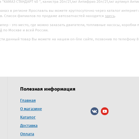
 "КАМАЗ СТАНДАРТ 40 ", канистра 20л/21,4кг Антифриз 20л/21,4кг артикул Антифр
заказ в регионе Ярославль вы можете круглосуточно через каталог интернет
. Список филиалов по продаже автозапчастей находятся
здесь
.
илер - это место, где можно заказать двигатели, топливные насосы, коробки
ой
по Москве и всей России.
ти данный товар Вы можете на нашем on-line сайте, позвонив по телефону 8-
Полезная информация
ринбург
Главная
г. Барнаул
О магазине
с:
Адрес:
рдловская область, г.
г. Барнаул, ул. Попова, 248/2,
Каталог
ёзовский, Овощное отделение, д.
территория «Экспресс экспедици
Доставка
Телефоны:
Оплата
8 (3852) 23-19-70
ефоны: