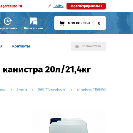
az@rcauto.ru
Войти
Зарегистрироваться
0
МОЯ КОРЗИНА
ерезвонить
Написать нам
ия
Контакты
Распечатать
канистра 20л/21,4кг
ные)
2 часть
ОАО "Техноформ"
антифриз "КАМАЗ