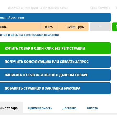
Наличие и цена (руб) на складах компании
Срок поставки
ена г. Ярославль
авль
0
шт.
3 419.10 руб.
–
ичие и цены
на всех складах компании
КУПИТЬ ТОВАР В ОДИН КЛИК БЕЗ РЕГИСТРАЦИИ
ПОЛУЧИТЬ КОНСУЛЬТАЦИЮ ИЛИ СДЕЛАТЬ ЗАПРОС
НАПИСАТЬ ОТЗЫВ ИЛИ ОБЗОР О ДАННОМ ТОВАРЕ
ДОБАВИТЬ СТРАНИЦУ В ЗАКЛАДКИ БРАУЗЕРА
ание товара
Применяемость
Доставка
Оплата