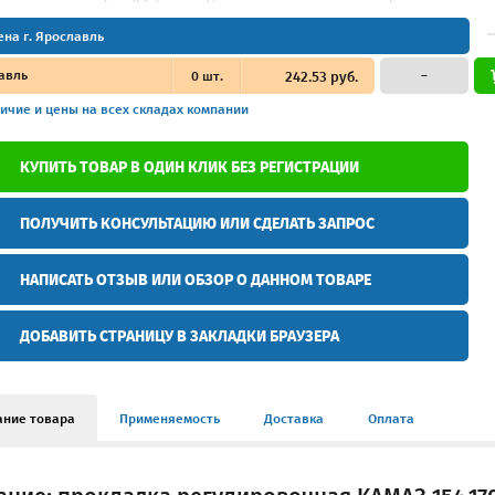
ена г. Ярославль
авль
0
шт.
242.53 руб.
–
ичие и цены
на всех складах компании
КУПИТЬ ТОВАР В ОДИН КЛИК БЕЗ РЕГИСТРАЦИИ
ПОЛУЧИТЬ КОНСУЛЬТАЦИЮ ИЛИ СДЕЛАТЬ ЗАПРОС
НАПИСАТЬ ОТЗЫВ ИЛИ ОБЗОР О ДАННОМ ТОВАРЕ
ДОБАВИТЬ СТРАНИЦУ В ЗАКЛАДКИ БРАУЗЕРА
ание товара
Применяемость
Доставка
Оплата