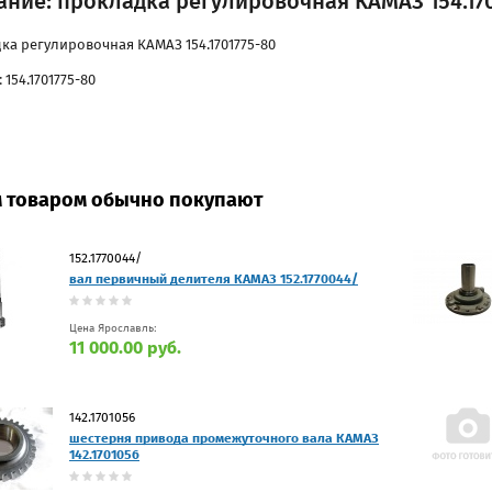
ние: прокладка регулировочная КАМАЗ 154.170
ка регулировочная КАМАЗ 154.1701775-80
 154.1701775-80
м товаром обычно покупают
152.1770044/
вал первичный делителя КАМАЗ 152.1770044/
Цена Ярославль:
11 000.00 руб.
142.1701056
шестерня привода промежуточного вала КАМАЗ
142.1701056