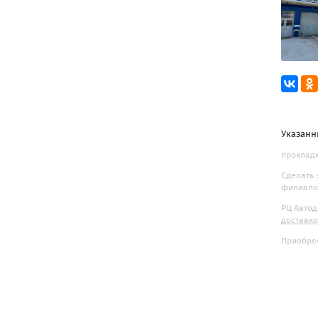
Указанн
прокладк
Сделать 
филиалов
РЦ Автод
доставк
Приобрес