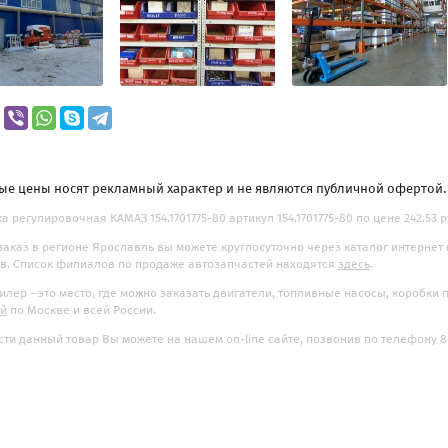
ые цены носят рекламный характер и не являются публичной офертой
а регулировочная КАМАЗ 154.1701775-80 артикул 154.1701775-80 по цене 242.53 р
заказ в регионе Ярославль вы можете круглосуточно через каталог интернет
. Список филиалов по продаже автозапчастей находятся
здесь
.
илер - это место, где можно заказать двигатели, топливные насосы, коробки
ой
по Москве и всей России.
ти данный товар Вы можете на нашем on-line сайте, позвонив по телефону 8-