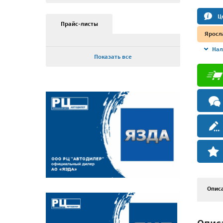
Ц
Прайс-листы
Яросл
Нал
Показать все
Опис