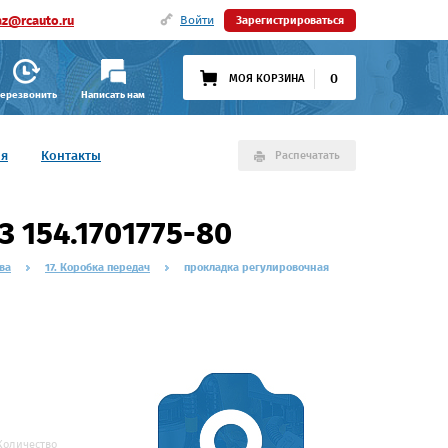
az@rcauto.ru
Войти
Зарегистрироваться
0
МОЯ КОРЗИНА
ерезвонить
Написать нам
ия
Контакты
Распечатать
 154.1701775-80
ва
17. Коробка передач
прокладка регулировочная
Количество