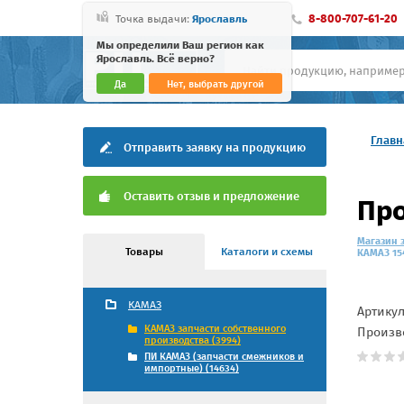
8-800-707-61-20
Точка выдачи:
Ярославль
Мы определили Ваш регион как
Ярославль. Всё верно?
Да
Нет, выбрать другой
Главн
Отправить заявку на продукцию
Оставить отзыв и предложение
Про
Магазин 
Товары
Каталоги и схемы
КАМАЗ 154
КАМАЗ
Артику
КАМАЗ запчасти собственного
Произв
производства (3994)
ПИ КАМАЗ (запчасти смежников и
импортные) (14634)