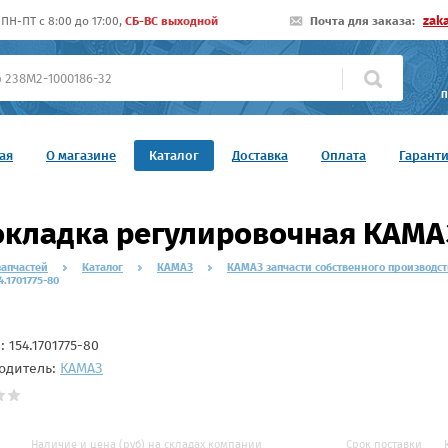
zak
ПН-ПТ c 8:00 до 17:00,
СБ-ВС выходной
Почта для заказа:
П
ая
О магазине
Каталог
Доставка
Оплата
Гарант
кладка регулировочная КАМАЗ
запчастей
Каталог
КАМАЗ
КАМАЗ запчасти собственного производст
.1701775-80
л:
154.1701775-80
одитель:
КАМАЗ
Наличие и цена (руб) на складах компании
Срок поставки