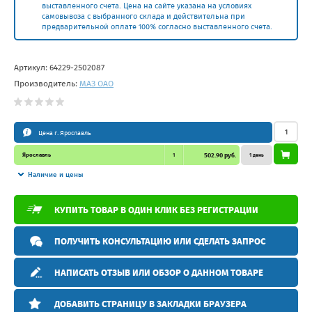
выставленного счета. Цена на сайте указана на условиях
самовывоза с выбранного склада и действительна при
предварительной оплате 100% согласно выставленного счета.
Артикул:
64229-2502087
Производитель:
МАЗ ОАО
Цена г. Ярославль
Ярославль
1
502.90 руб.
1 день
Наличие и цены
КУПИТЬ ТОВАР В ОДИН КЛИК БЕЗ РЕГИСТРАЦИИ
ПОЛУЧИТЬ КОНСУЛЬТАЦИЮ ИЛИ СДЕЛАТЬ ЗАПРОС
НАПИСАТЬ ОТЗЫВ ИЛИ ОБЗОР О ДАННОМ ТОВАРЕ
ДОБАВИТЬ СТРАНИЦУ В ЗАКЛАДКИ БРАУЗЕРА