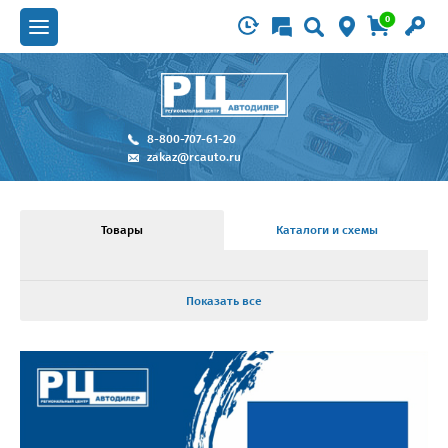
0
8-800-707-61-20
zakaz@rcauto.ru
Товары
Каталоги и схемы
Показать все