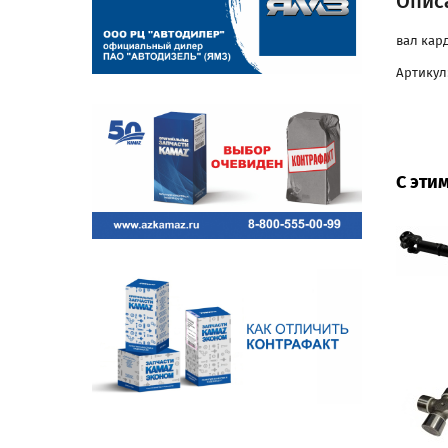
Описа
вал кар
Артикул:
С эти