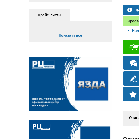
Ц
Прайс-листы
Яросл
Нал
Показать все
Опис