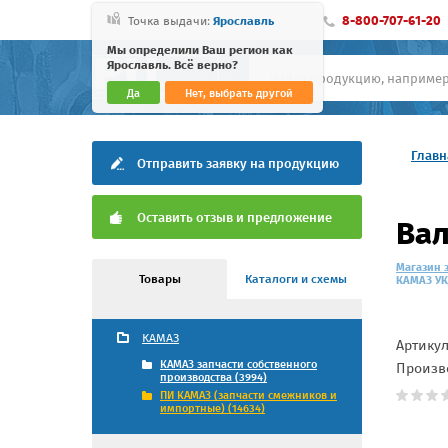
8-800-707-61-20
Точка выдачи:
Ярославль
Мы определили Ваш регион как
Ярославль. Всё верно?
Да
Нет, выбрать другой
Главн
Отправить заявку на продукцию
Оставить отзыв и предложение
Вал
Магазин 
Товары
Каталоги и схемы
КАМАЗ УК
КАМАЗ
Артику
КАМАЗ запчасти собственного
Произв
производства (3994)
ПИ КАМАЗ (запчасти смежников и
импортные) (14634)