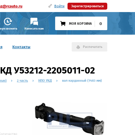
az@rcauto.ru
Войти
Зарегистрироваться
0
МОЯ КОРЗИНА
ерезвонить
Написать нам
ия
Контакты
Распечатать
КД У53212-2205011-02
ные)
2 часть
НПО УКД
вал карданный (1483 мм)
Количество