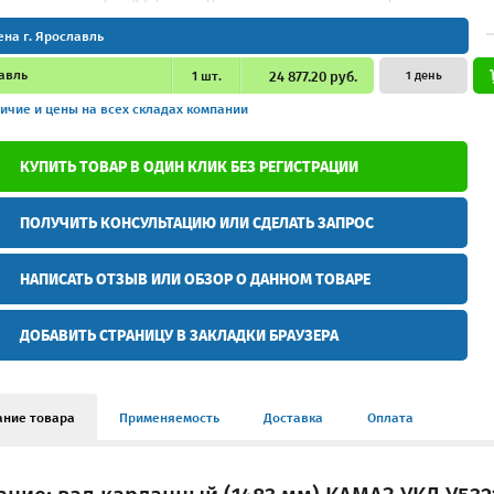
ена г. Ярославль
авль
1
шт.
24 877.20 руб.
1 день
ичие и цены
на всех складах компании
КУПИТЬ ТОВАР В ОДИН КЛИК БЕЗ РЕГИСТРАЦИИ
ПОЛУЧИТЬ КОНСУЛЬТАЦИЮ ИЛИ СДЕЛАТЬ ЗАПРОС
НАПИСАТЬ ОТЗЫВ ИЛИ ОБЗОР О ДАННОМ ТОВАРЕ
ДОБАВИТЬ СТРАНИЦУ В ЗАКЛАДКИ БРАУЗЕРА
ание товара
Применяемость
Доставка
Оплата