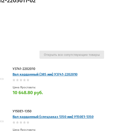
2-2205011-02
Открыть все сопутствующие товары
У3741-2202010
Вал карданный (385 мм) У3741-2202010
Цена Ярославль:
10 648.80 руб.
У150Е1-1350
Вал карданный (спецзаказ 1350 мм) У150Е1-1350
Цена Ярославль: