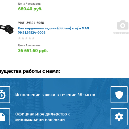
Цена Ярославль:
680.40 руб.
УК81.39324-6068
Вал карданный задний (680 мм) к а/м MAN
УК81.39324-6068
Цена Ярославль:
36 651.60 руб.
ущества работы с нами:
Исполнение заявки в течение 48 часов
Официальное дилерство с
минимальной наценкой