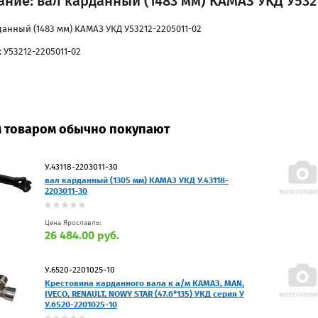
ние: вал карданный (1483 мм) КАМАЗ УКД У5321
данный (1483 мм) КАМАЗ УКД У53212-2205011-02
 У53212-2205011-02
м товаром обычно покупают
У.43118-2203011-30
вал карданный (1305 мм) КАМАЗ УКД У.43118-
2203011-30
Цена Ярославль:
26 484.00 руб.
У.6520-2201025-10
Крестовина карданного вала к а/м КАМАЗ, MAN,
IVECO, RENAULT, NOWY STAR (47.6*135) УКД серия У
У.6520-2201025-10