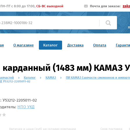
zak
ПН-ПТ c 8:00 до 17:00,
СБ-ВС выходной
Почта для заказа:
П
ая
О магазине
Каталог
Доставка
Оплата
Гарант
 карданный (1483 мм) КАМАЗ У
запчастей
Каталог
КАМАЗ
ПИ КАМАЗ (запчасти смежников и импорт
Д У53212-2205011-02
л:
У53212-2205011-02
одитель:
НПО УКД
Наличие и цена (руб) на складах компании
Срок поставки