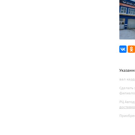
Указанн
вал кард
Сделать 
филиалов
РЦ Автод
доставк
Приобрес