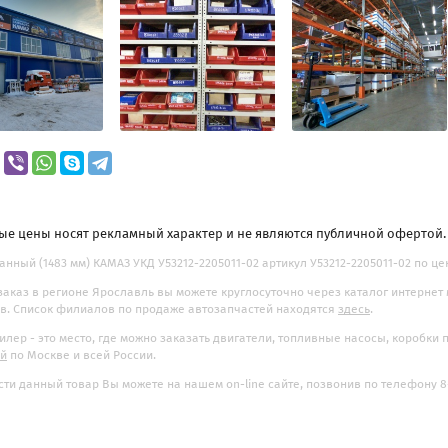
ые цены носят рекламный характер и не являются публичной офертой
анный (1483 мм) КАМАЗ УКД У53212-2205011-02 артикул У53212-2205011-02 по цен
заказ в регионе Ярославль вы можете круглосуточно через каталог интернет
. Список филиалов по продаже автозапчастей находятся
здесь
.
илер - это место, где можно заказать двигатели, топливные насосы, коробки
ой
по Москве и всей России.
ти данный товар Вы можете на нашем on-line сайте, позвонив по телефону 8-