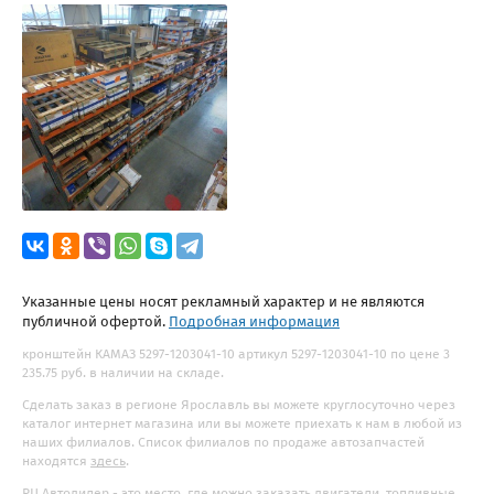
Указанные цены носят рекламный характер и не являются
публичной офертой.
Подробная информация
кронштейн КАМАЗ 5297-1203041-10 артикул 5297-1203041-10 по цене 3
235.75 руб. в наличии на складе.
Сделать заказ в регионе Ярославль вы можете круглосуточно через
каталог интернет магазина или вы можете приехать к нам в любой из
наших филиалов. Список филиалов по продаже автозапчастей
находятся
здесь
.
РЦ Автодилер - это место, где можно заказать двигатели, топливные