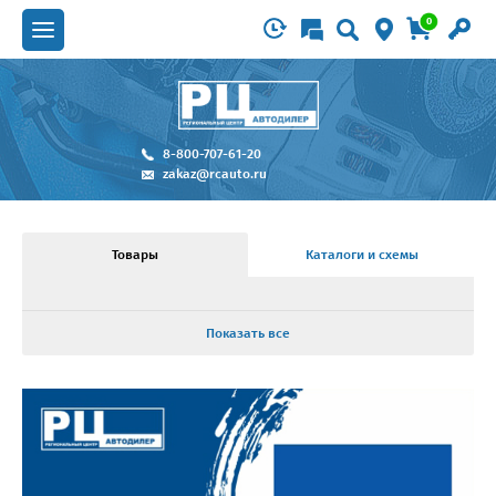
0
8-800-707-61-20
zakaz@rcauto.ru
Товары
Каталоги и схемы
Показать все