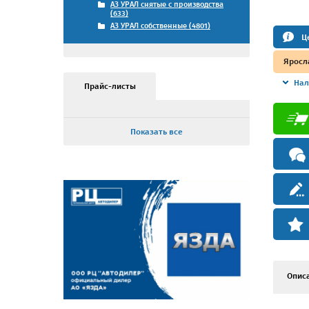
АЗ УРАЛ снятые с производства
(633)
АЗ УРАЛ собственные (4801)
Ц
Яросл
Нал
Прайс-листы
Показать все
Опис