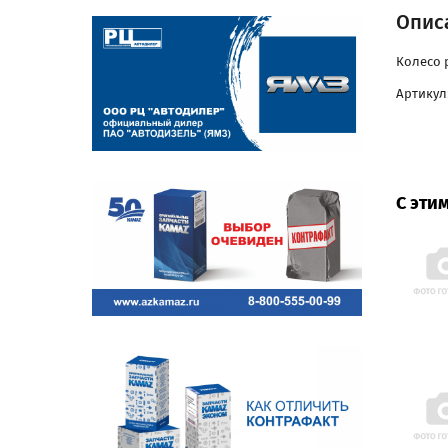
Описа
Колесо р
Артикул:
С эти