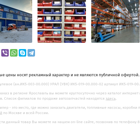
ые цены носят рекламный характер и не являются публичной офертой
улевое (ан.ИК5-003-00.000) УРАЛ (УВК) ИК5-019-00.000-02 артикул ИК5-019-00.0
заказ в регионе Ярославль вы можете круглосуточно через каталог интернет
. Список филиалов по продаже автозапчастей находятся
здесь
.
илер - это место, где можно заказать двигатели, топливные насосы, коробки
ой
по Москве и всей России.
ти данный товар Вы можете на нашем on-line сайте, позвонив по телефону 8-