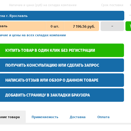
Наличие и цена (руб) на складах компании
Срок поставки
ена г. Ярославль
авль
0
шт.
7 196.56 руб.
–
ичие и цены
на всех складах компании
КУПИТЬ ТОВАР В ОДИН КЛИК БЕЗ РЕГИСТРАЦИИ
ПОЛУЧИТЬ КОНСУЛЬТАЦИЮ ИЛИ СДЕЛАТЬ ЗАПРОС
НАПИСАТЬ ОТЗЫВ ИЛИ ОБЗОР О ДАННОМ ТОВАРЕ
ДОБАВИТЬ СТРАНИЦУ В ЗАКЛАДКИ БРАУЗЕРА
ание товара
Применяемость
Доставка
Оплата