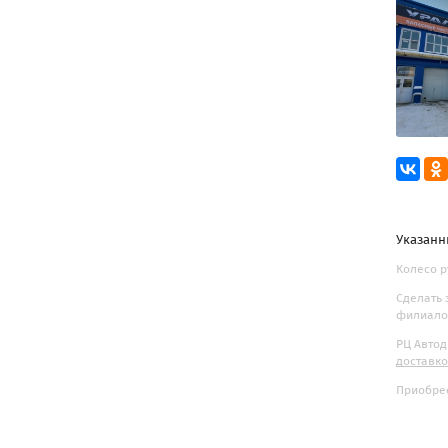
Указанн
Колесо р
Сделать 
филиалов
РЦ Автод
доставк
Приобрес