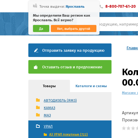
8-800-707-61-20
Точка выдачи:
Ярославль
Мы определили Ваш регион как
Ярославль. Всё верно?
Да
Нет, выбрать другой
Главн
Отправить заявку на продукцию
Оставить отзыв и предложение
Кол
00.
Товары
Каталоги и схемы
Магазин 
АВТОДИЗЕЛЬ (ЯМЗ)
КАМАЗ
Артику
МАЗ
Произв
УРАЛ
АЗ УРАЛ покупные (722)