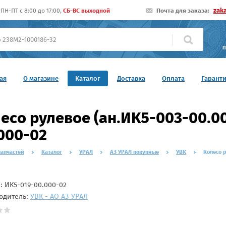
zak
ПН-ПТ c 8:00 до 17:00,
СБ-ВС выходной
Почта для заказа:
П
ая
О магазине
Каталог
Доставка
Оплата
Гарант
есо рулевое (ан.ИК5-003-00.00
000-02
запчастей
Каталог
УРАЛ
АЗ УРАЛ покупные
УВК
Колесо р
л:
ИК5-019-00.000-02
одитель:
УВК - АО АЗ УРАЛ